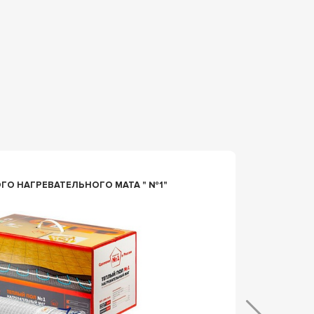
n047474
О НАГРЕВАТЕЛЬНОГО МАТА " №1"
КОМПЛ
-240-1