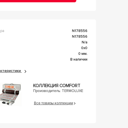
ара
n178556
n178556
n/a
0x0
а
0 мм.
В наличии
рактеристики
КОЛЛЕКЦИЯ COMFORT
Производитель:
TERMOLUXE
Все товары коллекции