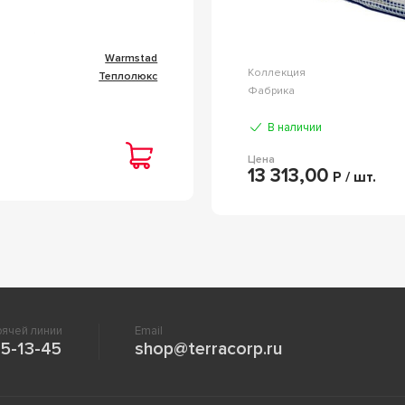
Warmstad
Коллекция
Теплолюкс
Фабрика
В наличии
Цена
13 313,00
Р / шт.
ячей линии
Email
5-13-45
shop@terracorp.ru