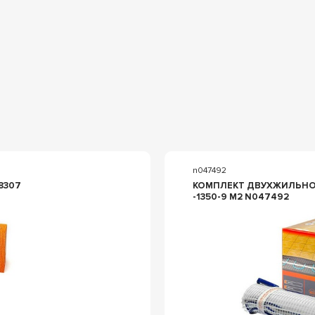
n047492
8307
КОМПЛЕКТ ДВУХЖИЛЬНОГ
-1350-9 М2 N047492