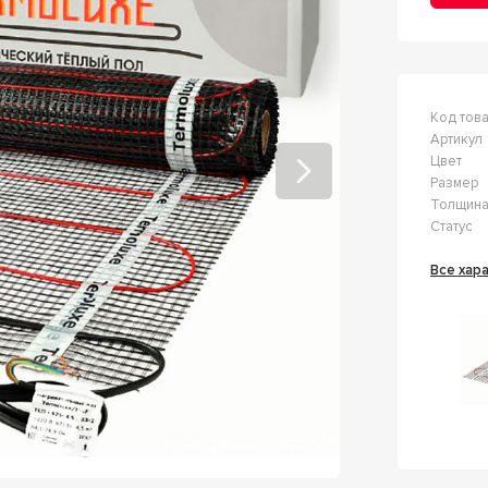
Код тов
Артикул
Цвет
Размер
Толщин
Статус
Все ха