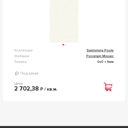
Коллекция
Swimming Pools
Фабрика
Porcelain Mosaic
Размер
0x0 т.9мм
Под заказ
Цена
2 702,38
Р / кв.м.