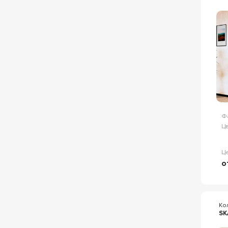
3
Huppe 501 Elegance
3
KP
3
PPS
3
Rapid
3
Slim-U
3
SMPS
3
Stylus
3
X1
3
Ф
Ультима (Ultima)
3
Цв
E04
2
Эстерсунд
Ц
2
о
Alfa
2
Arena
2
Arno
2
Ко
BLCP4
2
SK
BLIX SLIM
2