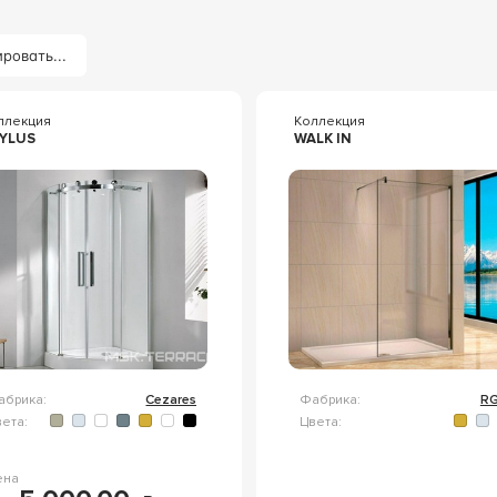
ровать...
ллекция
Коллекция
YLUS
WALK IN
абрика:
Cezares
Фабрика:
R
ета:
Цвета:
ена