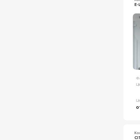
Momento
E-
5
Umea
5
AFS
4
Liner
4
Magic-Royal Palce
4
Matrix
4
Penta
4
PSKK3
4
Stilvoll
4
Ф
Z2P+ZPV
4
Цв
Душевые ограждение
4
Alpha 2
3
Ц
Comfort
о
3
Como
3
Duet Soft
3
elbe
3
Ко
CI
Etna