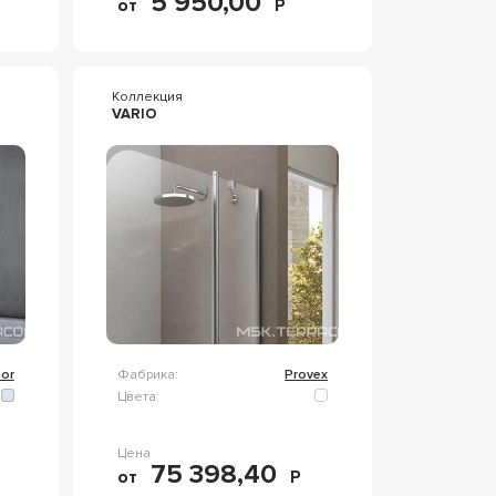
5 950,00
от
Р
Коллекция
VARIO
or
Фабрика:
Provex
Цвета:
Цена
75 398,40
от
Р