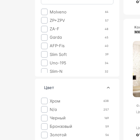
о
Molveno
64
ZP+ZPV
57
Ко
ZA-F
48
MK
Garda
45
AFP-Fis
40
Slim Soft
39
Uno-195
34
Slim-N
32
Slider
28
цвет
AFA-Pen
24
Eco
24
Хром
638
Elena
Ф
24
n/a
257
Цв
Giubileo
21
Черный
169
ZA
21
Бронзовый
59
Ц
Bergamo
19
о
Золотой
56
ZS
18