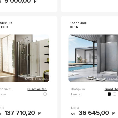
5 000,00
т
Р
ллекция
Коллекция
 800
IDEA
абрика:
Duschwelten
Фабрика:
Good Do
ета:
Цвета:
ена
Цена
137 710,20
36 645,00
т
Р
от
Р