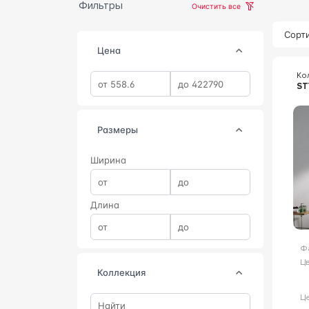
Фильтры
Очистить все
Сорти
Цена
Ко
ST
Размеры
Ширина
Длина
Ф
Цв
коллекция
Ц