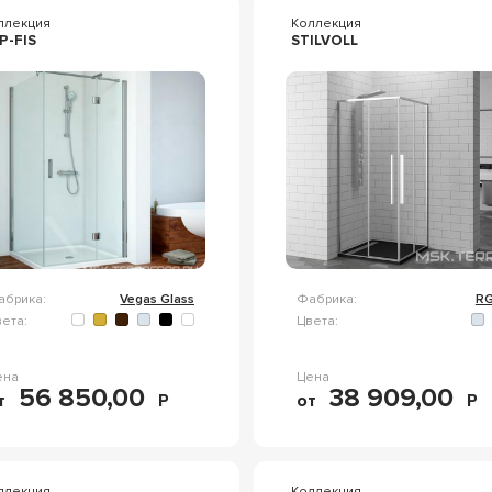
ллекция
Коллекция
P-FIS
STILVOLL
абрика:
Vegas Glass
Фабрика:
R
ета:
Цвета:
ена
Цена
56 850,00
38 909,00
т
Р
от
Р
ллекция
Коллекция