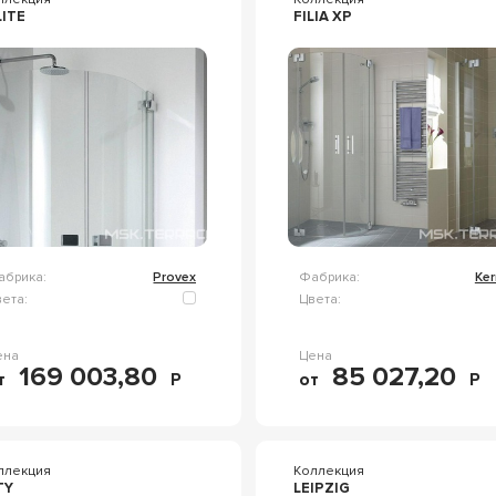
LITE
FILIA XP
абрика:
Provex
Фабрика:
Ke
ета:
Цвета:
ена
Цена
169 003,80
85 027,20
т
Р
от
Р
ллекция
Коллекция
TY
LEIPZIG