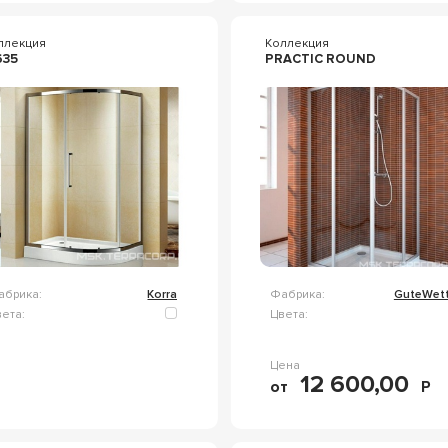
ллекция
Коллекция
635
PRACTIC ROUND
абрика:
Korra
Фабрика:
GuteWett
ета:
Цвета:
Цена
12 600,00
от
Р