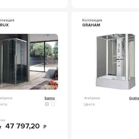
ллекция
Коллекция
CRUX
GRAHAM
абрика:
Samo
Фабрика:
Grah
ета:
Цвета:
ена
47 797,20
т
Р