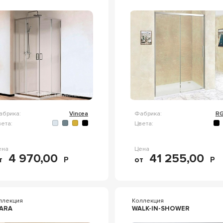
абрика:
Vincea
Фабрика:
R
ета:
Цвета:
ена
Цена
4 970,00
41 255,00
т
Р
от
Р
ллекция
Коллекция
ARA
WALK-IN-SHOWER