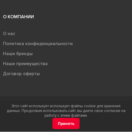
О КОМПАНИИ
О нас
Политика конфиденциальности
Наши бренды
Наши преимущества
Договор оферты
Этот сайт использует использует файлы cookie для хранения
Терра - территория керамики 2026
данных. Продолжая использовать сайт, вы даете свое согласие на
Ⓒ Правообладателем товарного знака "Терра" является ООО "Атлас-
работу с этими файлами.
НТС"
Принять