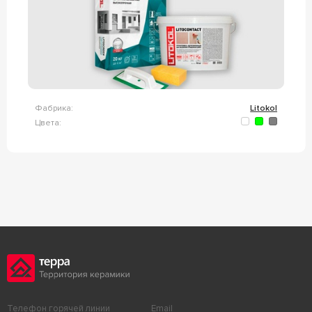
Фабрика:
Litokol
Цвета:
Телефон горячей линии
Email