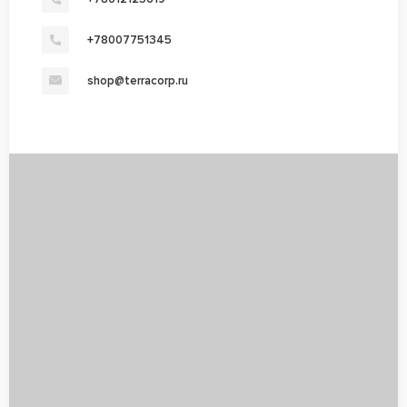
+78007751345
shop@terracorp.ru