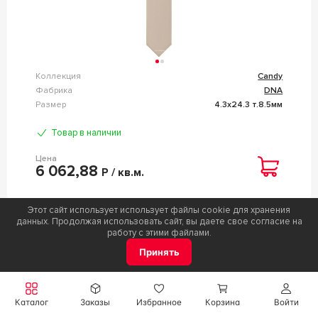
Коллекция
Candy
Фабрика
DNA
Размер
4.3x24.3 т.8.5мм
Товар в наличии
Цена
6 062,88
Р / кв.м.
Этот сайт использует использует файлы cookie для хранения
данных. Продолжая использовать сайт, вы даете свое согласие на
n157159
работу с этими файлами.
ДЕКОР ATLAS CONCORDE ITALY MARVEL SHINE
Принять
MARVEL CALACATTA PRESTIGIO GOLD HEX SHINY
25,1X29 A4WU
Каталог
Заказы
Избранное
Корзина
Войти