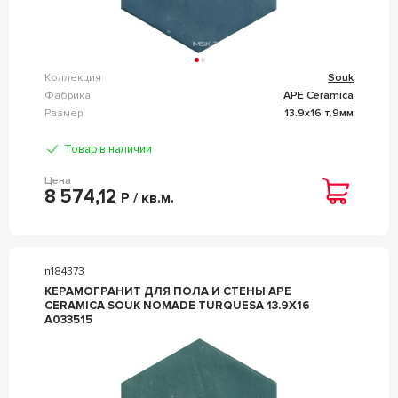
Коллекция
Souk
Фабрика
APE Ceramica
Размер
13.9x16 т.9мм
Товар в наличии
Цена
8 574,12
Р / кв.м.
n184373
КЕРАМОГРАНИТ ДЛЯ ПОЛА И СТЕНЫ APE
CERAMICA SOUK NOMADE TURQUESA 13.9X16
A033515