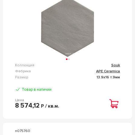
Коллекция
Souk
Фабрика
APE Ceramica
Размер
13.9x16 т.9мм
Товар в наличии
Цена
8 574,12
Р / кв.м.
n075760