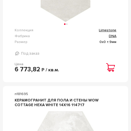
Коллекция
Limestone
Фабрика
DNA
Размер
0x0 т.9мм
Под заказ
Цена
6 773,82
Р / кв.м.
n181695
КЕРАМОГРАНИТ ДЛЯ ПОЛА И СТЕНЫ WOW
COTTAGE HEXA WHITE 14X16 114717