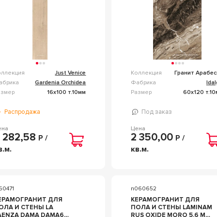
оллекция
Just Venice
Коллекция
Гранит Арабес
абрика
Gardenia Orchidea
Фабрика
Ida
азмер
16x100 т.10мм
Размер
60x120 т.1
Распродажа
Под заказ
ена
Цена
 282,58
2 350,00
Р /
Р /
в.м.
кв.м.
50471
n060652
ЕРАМОГРАНИТ ДЛЯ
КЕРАМОГРАНИТ ДЛЯ
ОЛА И СТЕНЫ LA
ПОЛА И СТЕНЫ LAMINAM
AENZA DAMA DAMA6
RUS OXIDE MORO 5,6 MM