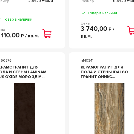
азмер
20x120 т.10мм
Размер
60x120 т.1
Товар в наличии
Товар в наличии
Цена
3 740,00
Р /
ена
 110,00
Р / кв.м.
кв.м.
060576
n140341
ЕРАМОГРАНИТ ДЛЯ
КЕРАМОГРАНИТ ДЛЯ
ОЛА И СТЕНЫ LAMINAM
ПОЛА И СТЕНЫ IDALGO
 OXIDE MORO 3,5 MM
ГРАНИТ ОНИКС
00X300 LAMF001462
КОРИЧНЕВЫЙ LLR
ЛАППАТ 60X120
ID9075B053LLR