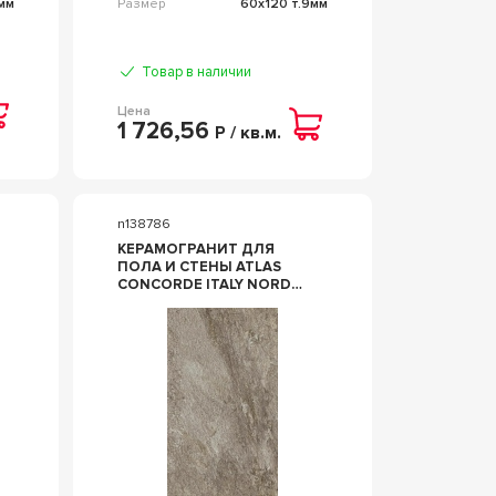
0мм
Размер
60x120 т.9мм
Товар в наличии
Цена
1 726,56
Р / кв.м.
n138786
КЕРАМОГРАНИТ ДЛЯ
ПОЛА И СТЕНЫ ATLAS
CONCORDE ITALY NORDE
PIOMBO 60X120 GRIP
A5MJ