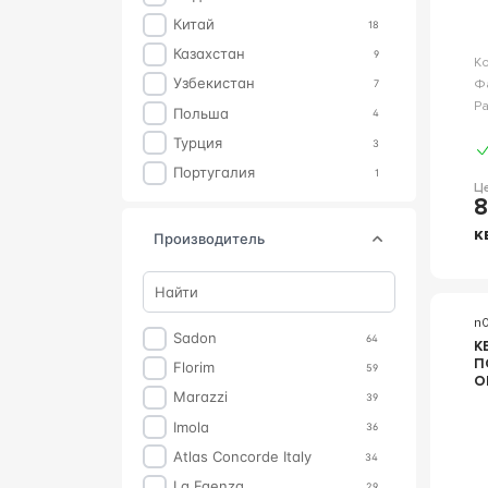
Китай
18
Казахстан
9
К
Узбекистан
Ф
7
Р
Польша
4
Турция
3
Португалия
1
Ц
8
к
производитель
n
Sadon
64
К
П
Florim
59
O
Marazzi
B
39
1
Imola
36
5
Atlas Concorde Italy
34
La Faenza
29