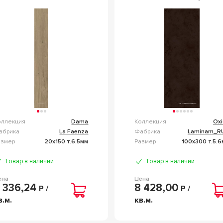
015NO RM 20X150
100X300 LAMF004021
83133
оллекция
Dama
Коллекция
Oxi
абрика
La Faenza
Фабрика
Laminam_R
азмер
20x150 т.6.5мм
Размер
100x300 т.5.
Товар в наличии
Товар в наличии
ена
Цена
 336,24
8 428,00
Р /
Р /
в.м.
кв.м.