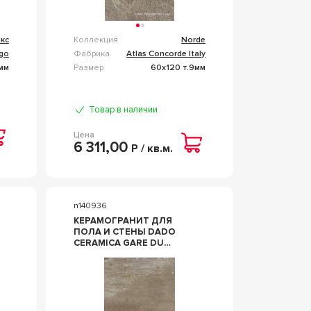
кс
Коллекция
Norde
lgo
Фабрика
Atlas Concorde Italy
0мм
Размер
60x120 т.9мм
Товар в наличии
Цена
6 311,00
Р / кв.м.
n140936
КЕРАМОГРАНИТ ДЛЯ
ПОЛА И СТЕНЫ DADO
CERAMICA GARE DU
NORD GARE
BROWN60X120 303835