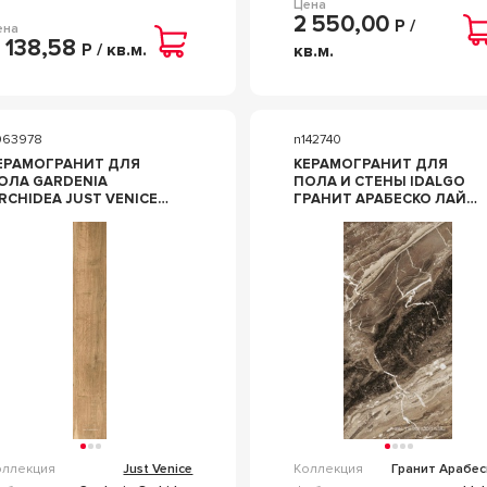
Цена
2 550,00
Р /
ена
 138,58
Р / кв.м.
кв.м.
063978
n142740
ЕРАМОГРАНИТ ДЛЯ
КЕРАМОГРАНИТ ДЛЯ
ОЛА GARDENIA
ПОЛА И СТЕНЫ IDALGO
RCHIDEA JUST VENICE
ГРАНИТ АРАБЕСКО ЛАЙТ
OVERE CHIARO NAT
LLR ЛАПАТ 60X120
6X100 КОРИЧНЕВЫЙ
ID9084B093LLR
1201
оллекция
Just Venice
Коллекция
Гранит Арабес