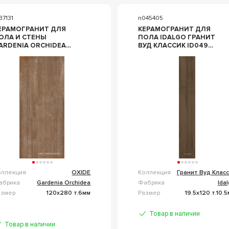
37131
n045405
ЕРАМОГРАНИТ ДЛЯ
КЕРАМОГРАНИТ ДЛЯ
ОЛА И СТЕНЫ
ПОЛА IDALGO ГРАНИТ
ARDENIA ORCHIDEA
ВУД КЛАССИК ID049
XIDE OXIDE BRASS
ТЕМНО-КОРИЧНЕВЫЙ
20X280 69304
ЛАППАТИР. L19.5Х120
КОРИЧНЕВЫЙ
ID9022N049LMR +
оллекция
OXIDE
Коллекция
Гранит Вуд Клас
абрика
Gardenia Orchidea
Фабрика
Ida
азмер
120x280 т.6мм
Размер
19.5x120 т.10.
Товар в наличии
Товар в наличии