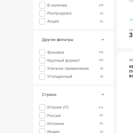
Р
В наличии
299
Распродажа
63
Акция
24
Ц
3
другие фильтры
фоновая
138
крупный формат
n
109
К
уличное применение
38
П
RUS
утолщенный
38
1
страна
Италия (IT)
414
Россия
197
Испания
85
Индия
30