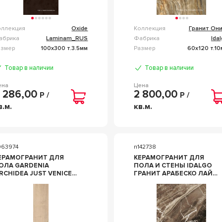
оллекция
Oxide
Коллекция
Гранит Они
абрика
Laminam_RUS
Фабрика
Ida
азмер
100x300 т.3.5мм
Размер
60x120 т.1
Товар в наличии
Товар в наличии
ена
Цена
 286,00
2 800,00
Р /
Р /
в.м.
кв.м.
063974
n142738
ЕРАМОГРАНИТ ДЛЯ
КЕРАМОГРАНИТ ДЛЯ
ОЛА GARDENIA
ПОЛА И СТЕНЫ IDALGO
RCHIDEA JUST VENICE
ГРАНИТ АРАБЕСКО ЛАЙТ
EIGE CHIARO NAT
MR МАТОВЫЙ 60X120
6X100 КОРИЧНЕВЫЙ
ID9084B093MR
1200