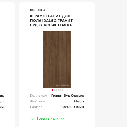
n060884
КЕРАМОГРАНИТ ДЛЯ
ПОЛА IDALGO ГРАНИТ
ВУД КЛАССИК ТЕМНО-
КОРИЧНЕВЫЙ LMR
ЛАППАТИР 60X120
КОРИЧНЕВЫЙ
ID9022B049LMR
сик
Коллекция
Гранит Вуд Классик
lgo
Фабрика
Idalgo
5мм
Размер
60x120 т.10мм
Товар в наличии