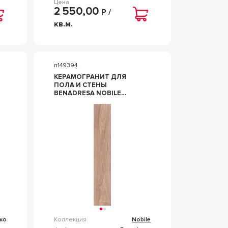
Цена
2 550,00
Р /
кв.м.
n149394
КЕРАМОГРАНИТ ДЛЯ
ПОЛА И СТЕНЫ
BENADRESA NOBILE
GREIGE 20X120 N149394
ко
Коллекция
Nobile