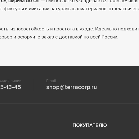
 см, ширина 50 см
, — плитка легко укладывается, обеспечивая
 фактуры и имитации натуральных материалов: от классическ
сть, износостойкость и простота в уходе. Идеально подходи
рьер и оформите заказ с доставкой по всей России.
ячей линии
Email
5-13-45
shop@terracorp.ru
ПОКУПАТЕЛЮ