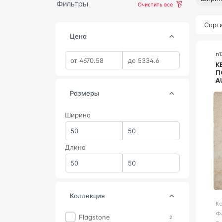
Фильтры
Очистить все
Сорти
Цена
n1
К
П
A
A
Размеры
Ширина
Длина
коллекция
К
Ф
Flagstone
2