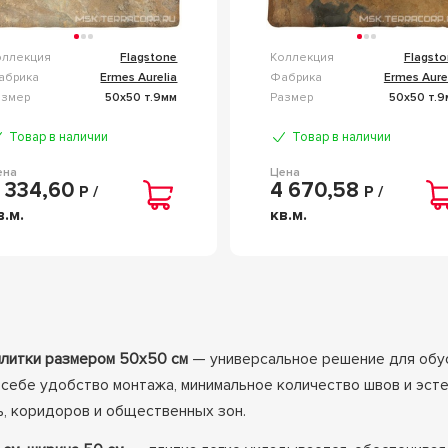
оллекция
Flagstone
Коллекция
Flagst
абрика
Ermes Aurelia
Фабрика
Ermes Aure
азмер
50x50 т.9мм
Размер
50x50 т.9
Товар в наличии
Товар в наличии
ена
Цена
 334,60
4 670,58
Р /
Р /
в.м.
кв.м.
плитки размером 50x50 см
— универсальное решение для обус
 себе удобство монтажа, минимальное количество швов и эсте
ь, коридоров и общественных зон.