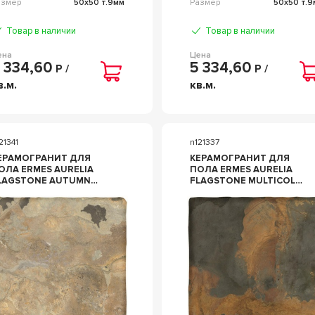
азмер
50x50 т.9мм
Размер
50x50 т.9
Товар в наличии
Товар в наличии
ена
Цена
 334,60
5 334,60
Р /
Р /
в.м.
кв.м.
21341
n121337
ЕРАМОГРАНИТ ДЛЯ
КЕРАМОГРАНИТ ДЛЯ
ОЛА ERMES AURELIA
ПОЛА ERMES AURELIA
AGSTONE AUTUMN
FLAGSTONE MULTICOLOR
0X50
50X50
ОМБИНИРОВАННЫЙ
КОМБИНИРОВАННЫЙ
7174
37172