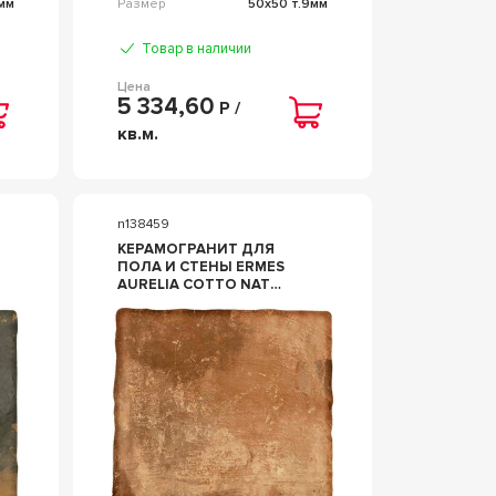
мм
Размер
50x50 т.9мм
Товар в наличии
Цена
5 334,60
Р /
кв.м.
n138459
КЕРАМОГРАНИТ ДЛЯ
ПОЛА И СТЕНЫ ERMES
AURELIA COTTO NAT
50X50 37692