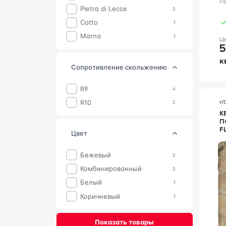
Р
Pietra di Lecce
2
Cotto
1
Marna
1
Ц
5
к
сопротивление скольжению
R9
4
R10
n1
2
К
П
FL
цвет
5
К
3
Бежевый
2
Комбинированный
2
Белый
1
Коричневый
1
Показать товары