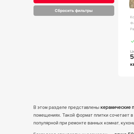
Сбросить фильтры
К
Ф
Р
Ц
5
к
В этом разделе представлены
керамические 
помещениях. Такой формат плитки сочетает в
популярной при ремонте ванных комнат, кухон