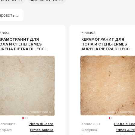
ровать...
38444
n138452
ЕРАМОГРАНИТ ДЛЯ
КЕРАМОГРАНИТ ДЛЯ
ОЛА И СТЕНЫ ERMES
ПОЛА И СТЕНЫ ERMES
URELIA PIETRA DI LECCE
AURELIA PIETRA DI LECCE
VORIO50X50 37102
AMBRA 50X50 37128
оллекция
Pietra di Lecce
Коллекция
Pietra di Le
абрика
Ermes Aurelia
Фабрика
Ermes Aure