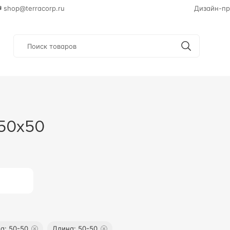
shop@terracorp.ru
Дизайн-пр
 50x50
на
:
50-50
Длина
:
50-50