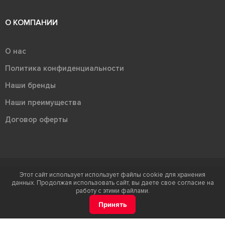
О КОМПАНИИ
О нас
Политика конфиденциальности
Наши бренды
Наши преимущества
Договор оферты
Этот сайт использует использует файлы cookie для хранения
Терра - территория керамики 2026
данных. Продолжая использовать сайт, вы даете свое согласие на
Ⓒ Правообладателем товарного знака "Терра" является ООО "Атлас-
работу с этими файлами.
НТС"
Принять