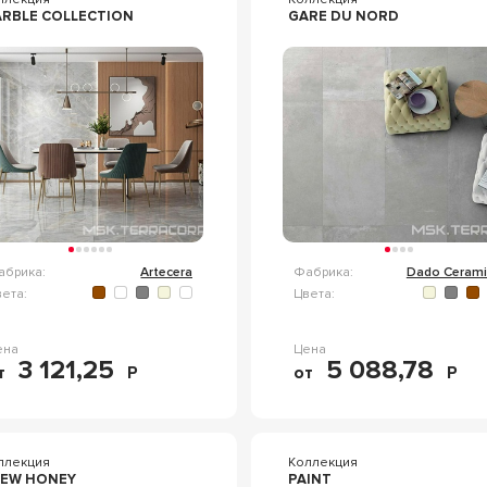
RBLE COLLECTION
GARE DU NORD
абрика:
Artecera
Фабрика:
Dado Cerami
ета:
Цвета:
ена
Цена
3 121,25
5 088,78
т
Р
от
Р
ллекция
Коллекция
EW HONEY
PAINT