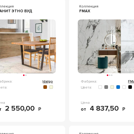
ллекция
Коллекция
АНИТ ЭТНО ВУД
FMAX
абрика:
Idalgo
Фабрика:
FM
ета:
Цвета:
ена
Цена
2 550,00
4 837,50
т
Р
от
Р
ллекция
Коллекция