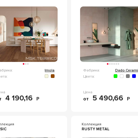
абрика:
Imola
Фабрика:
Dado Cerami
ета:
Цвета:
ена
Цена
4 190,16
5 490,66
т
Р
от
Р
ллекция
Коллекция
SIC
RUSTY METAL