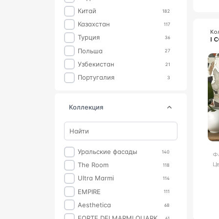
Китай
182
Казахстан
117
Ко
Турция
36
I 
Польша
27
Узбекистан
21
Португалия
3
коллекция
Уральские фасады
140
Ф
Цв
The Room
118
Ultra Marmi
114
EMPIRE
111
Aesthetica
68
FORTE DEI MARMI QUARK
61