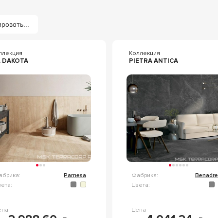
ровать...
ллекция
Коллекция
. DAKOTA
PIETRA ANTICA
абрика:
Pamesa
Фабрика:
Benadre
ета:
Цвета:
ена
Цена