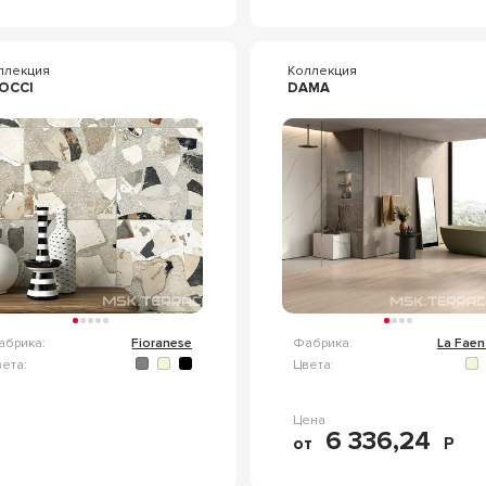
ллекция
Коллекция
COCCI
DAMA
абрика:
Fioranese
Фабрика:
La Faen
ета:
Цвета:
Цена
6 336,24
от
Р