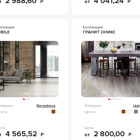
2 988,60
4 041,24
т
Р
от
Р
ллекция
Коллекция
BILE
ГРАНИТ ОНИКС
абрика:
Benadresa
Фабрика:
Ida
ета:
Цвета:
ена
Цена
4 565,52
2 800,00
т
Р
от
Р