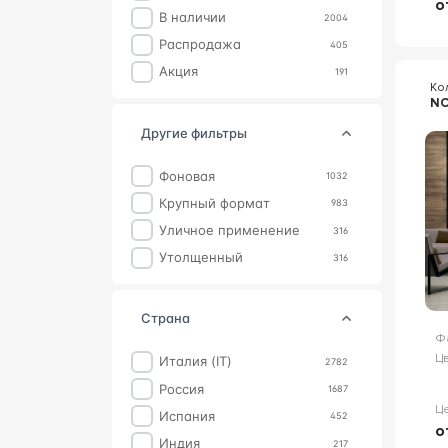
о
В наличии
2004
Распродажа
405
Акция
191
Ко
NO
другие фильтры
фоновая
1032
крупный формат
983
уличное применение
316
утолщенный
316
страна
Ф
Цв
Италия (IT)
2782
Россия
1687
Ц
Испания
452
о
Индия
217