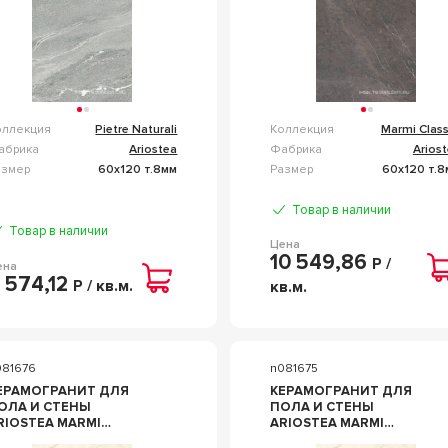
оллекция
Pietre Naturali
Коллекция
Marmi Class
абрика
Ariostea
Фабрика
Arios
азмер
60x120 т.8мм
Размер
60x120 т.8
Товар в наличии
Товар в наличии
Цена
10 549,86
Р /
ена
 574,12
Р / кв.м.
кв.м.
081676
n081675
ЕРАМОГРАНИТ ДЛЯ
КЕРАМОГРАНИТ ДЛЯ
ОЛА И СТЕНЫ
ПОЛА И СТЕНЫ
RIOSTEA MARMI
ARIOSTEA MARMI
LASSICI CALACATTA
CLASSICI CALACATTA