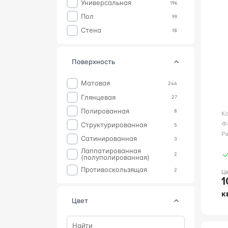
Универсальная
M
196
Natural
5
S
Пол
99
Rainbow
5
Стена
18
Treverkmood
5
Моноколор 30х30
5
поверхность
Astra
4
Karelia
4
Матовая
244
Mezzo
4
Глянцевая
27
Monopole
4
Полированная
8
К
Prime
4
Ф
Структурированная
5
Р
Standard
4
Сатинированная
3
Тех. гранит
4
лаппатированная
2
(полуполированная)
Aragon
3
Противоскользящая
2
Ц
Arton
3
1
Cotto
3
к
цвет
Italian Wood
3
Ivory
3