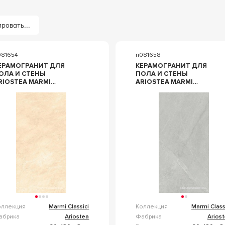
ровать...
081654
n081658
ЕРАМОГРАНИТ ДЛЯ
КЕРАМОГРАНИТ ДЛЯ
ОЛА И СТЕНЫ
ПОЛА И СТЕНЫ
RIOSTEA MARMI
ARIOSTEA MARMI
LASSICI CREMA MARFIL
CLASSICI GRIS DE SAVOIE
OFT 60X120 P612548
SOFT 60X120 P612498
оллекция
Marmi Classici
Коллекция
Marmi Class
абрика
Ariostea
Фабрика
Arios