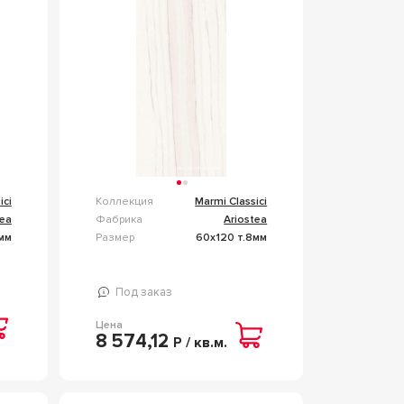
BIANCO SOFT 60X120
P612517
ici
Коллекция
Marmi Classici
tea
Фабрика
Ariostea
мм
Размер
60x120 т.8мм
Под заказ
Цена
8 574,12
Р / кв.м.