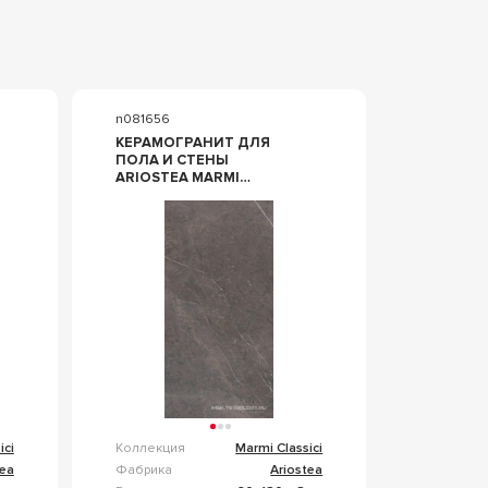
n081656
КЕРАМОГРАНИТ ДЛЯ
ПОЛА И СТЕНЫ
ARIOSTEA MARMI
CLASSICI GREY MARBLE
SOFT 60Х120 P612528
ici
Коллекция
Marmi Classici
tea
Фабрика
Ariostea