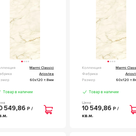
ACCHIA VECCHIA LEV
MACCHIA VECCHIA LUC
ILK 60X120 PK612575
60X120 PL612575
оллекция
Marmi Classici
Коллекция
Marmi Class
абрика
Ariostea
Фабрика
Arios
азмер
60x120 т.8мм
Размер
60x120 т.8
Товар в наличии
Товар в наличии
ена
Цена
0 549,86
10 549,86
Р /
Р /
в.м.
кв.м.