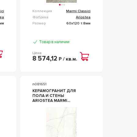
ici
Коллекция
Marmi Classici
tea
Фабрика
Ariostea
мм
Размер
60x120 т.8мм
Товар в наличии
Цена
8 574,12
Р / кв.м.
n081651
КЕРАМОГРАНИТ ДЛЯ
ПОЛА И СТЕНЫ
ARIOSTEA MARMI
CLASSICI CALACATTA
LINCOLN LUC 60X120
PL612523