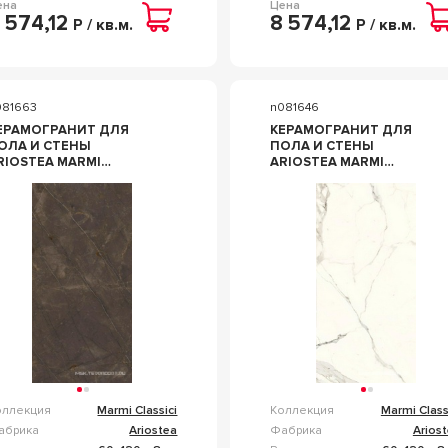
ена
Цена
 574,12
8 574,12
Р / кв.м.
Р / кв.м.
081663
n081646
ЕРАМОГРАНИТ ДЛЯ
КЕРАМОГРАНИТ ДЛЯ
ОЛА И СТЕНЫ
ПОЛА И СТЕНЫ
RIOSTEA MARMI
ARIOSTEA MARMI
LASSICI PULPIS GREY
CLASSICI BIANCO
UC60X120 PL612515
CALACATTA LUC 60X120
PL612527
оллекция
Marmi Classici
Коллекция
Marmi Class
абрика
Ariostea
Фабрика
Arios