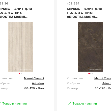
169136
n081664
ЕРАМОГРАНИТ ДЛЯ
КЕРАМОГРАНИТ ДЛЯ
ОЛА И СТЕНЫ
ПОЛА И СТЕНЫ
RIOSTEA MARMI
ARIOSTEA MARMI
LASSICI TRAVERTINO
CLASSICI PULPIS GREY
ILVER PRELUCIDATO
SOFT 60X120 P612515
SOFT) 60X120 P612706
оллекция
Marmi Classici
Коллекция
Marmi Class
абрика
Ariostea
Фабрика
Arios
азмер
60x120 т.8мм
Размер
60x120 т.8
Товар в наличии
Товар в наличии