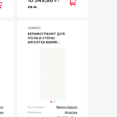
10 549,86
Р /
кв.м.
n081667
КЕРАМОГРАНИТ ДЛЯ
ПОЛА И СТЕНЫ
ARIOSTEA MARMI
CLASSICI STATUARIO
CLASSICO SOFT 60X120
P612516
ici
Коллекция
Marmi Classici
tea
Фабрика
Ariostea