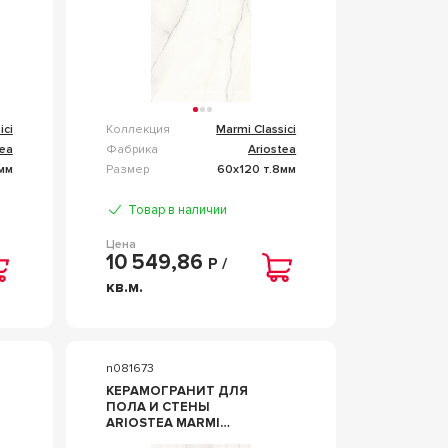
ici
Коллекция
Marmi Classici
tea
Фабрика
Ariostea
мм
Размер
60x120 т.8мм
Товар в наличии
Цена
10 549,86
Р /
кв.м.
n081673
КЕРАМОГРАНИТ ДЛЯ
ПОЛА И СТЕНЫ
ARIOSTEA MARMI
CLASSICI ZEBRINO