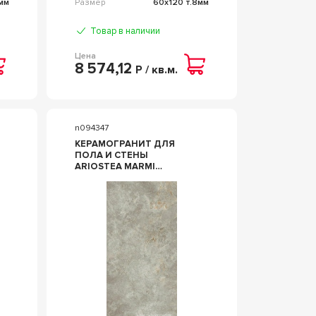
мм
Размер
60x120 т.8мм
Товар в наличии
Цена
8 574,12
Р / кв.м.
n094347
КЕРАМОГРАНИТ ДЛЯ
ПОЛА И СТЕНЫ
ARIOSTEA MARMI
CLASSICI FIOR DI BOSCO
SOFT 60X120 P612574