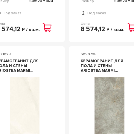
азмер
60x120 т.8мм
Размер
60x120 т.8
Под заказ
Под заказ
ена
Цена
 574,12
8 574,12
Р / кв.м.
Р / кв.м.
103028
n090798
ЕРАМОГРАНИТ ДЛЯ
КЕРАМОГРАНИТ ДЛЯ
ОЛА И СТЕНЫ
ПОЛА И СТЕНЫ
RIOSTEA MARMI
ARIOSTEA MARMI
LASSICI ONICE BIANCO
CLASSICI FIOR DI BOSCO
XTRA LUC 60X120
LUC 60X120 PL612574
L612400