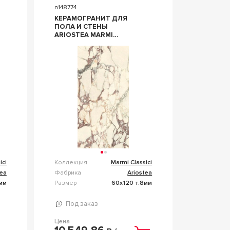
n148774
КЕРАМОГРАНИТ ДЛЯ
ПОЛА И СТЕНЫ
ARIOSTEA MARMI
CLASSICI CALACATTA
VIOLA LUC 60X120
PL612671
ici
Коллекция
Marmi Classici
tea
Фабрика
Ariostea
мм
Размер
60x120 т.8мм
Под заказ
Цена