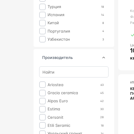
Турция
18
К
Испания
14
Ф
Китай
Р
8
Португалия
4
Узбекистан
3
Ц
1
к
производитель
n
Ariostea
63
К
Gracia ceramica
45
П
A
Alpas Euro
42
N
FL
Estima
30
P
Cersanit
28
Etili Seramic
18
Уральский гранит
14