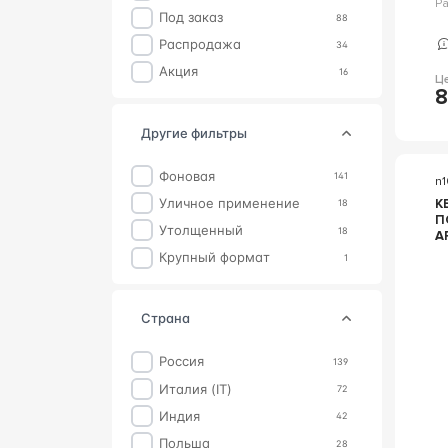
Р
Под заказ
88
Распродажа
34
Акция
16
Ц
8
другие фильтры
фоновая
141
n
уличное применение
К
18
П
утолщенный
18
A
C
крупный формат
1
E
P
страна
Россия
139
Италия (IT)
72
Индия
42
Польша
28