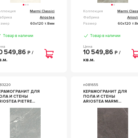
оллекция
Marmi Classici
Коллекция
Marmi Class
абрика
Ariostea
Фабрика
Arios
азмер
60x120 т.8мм
Размер
60x120 т.8
Товар в наличии
Товар в наличии
ена
Цена
0 549,86
10 549,86
Р /
Р /
в.м.
кв.м.
183220
n081655
ЕРАМОГРАНИТ ДЛЯ
КЕРАМОГРАНИТ ДЛЯ
ОЛА И СТЕНЫ
ПОЛА И СТЕНЫ
RIOSTEA PIETRE
ARIOSTEA MARMI
ATURALI PIETRA DI VALS
CLASSICI GREY MARBLE
AMED (R10) 60X120
LUC 60Х120 PL612528
S612658