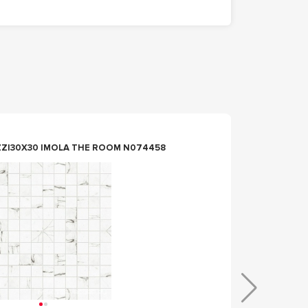
n073933
ZZ|30X30 IMOLA THE ROOM N074458
МОЗАИК