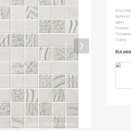
Код тов
Артикул
Цвет
Размер
Толщин
Статус
Все ха