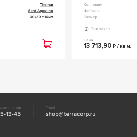
Themar
Коллекция
Sant Agostino
Фабрика
30x30 т.10мм
Размер
Под заказ
Цена
13 713,90
Р / кв.м.
ячей линии
Email
5-13-45
shop@terracorp.ru