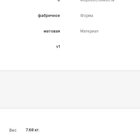
0
Морозостойкость
фабричное
Форма
матовая
Материал
v1
Вес
7,68 кг.