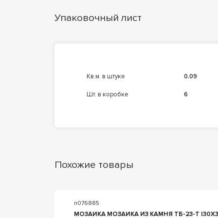
Упаковочный лист
кв.м. в штуке
0.09
шт. в коробке
6
Похожие товары
n076885
L
МОЗАИКА МОЗАИКА ИЗ КАМНЯ ТБ-23-Т |30X