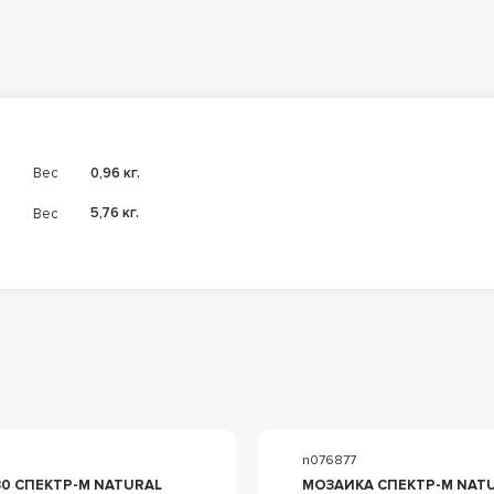
Вес
0,96 кг.
Вес
5,76 кг.
n076877
30 СПЕКТР-М NATURAL
МОЗАИКА СПЕКТР-М NATURAL М