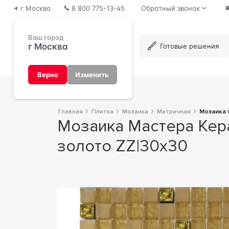
г Москва
8 800 775-13-45
Обратный звонок
Ваш город
г Москва
Каталог
Готовые решения
Верно
Изменить
Главная
Плитка
Мозаика
Матричная
Мозаика
Мозаика Мастера Керамики Glass Мозаика Glass 506 микс металлик -
золото ZZ|30х30