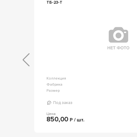
0.5
ТБ-23-Т
Коллекция
vel Shine
Фабрика
orde Italy
Размер
0 т.8.5мм
Под заказ
Цена
850,00
Р / шт.