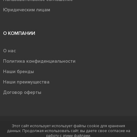
Юридическим лицам
О КОМПАНИИ
О нас
Политика конфиденциальности
Наши бренды
Наши преимущества
Договор оферты
Этот сайт использует использует файлы cookie для хранения
Терра - территория керамики 2026
данных. Продолжая использовать сайт, вы даете свое согласие на
Ⓒ Правообладателем товарного знака "Терра" является ООО "Атлас-
работу с этими файлами.