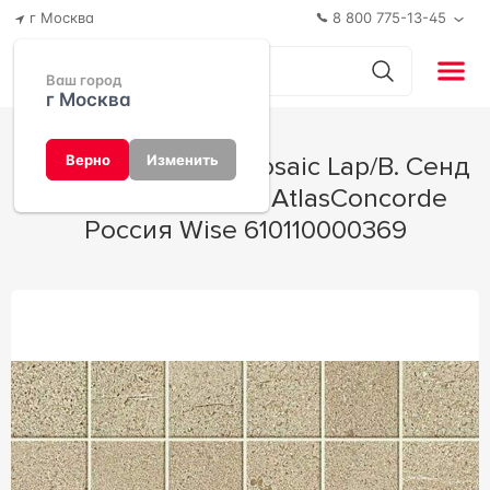
г Москва
8 800 775-13-45
Ваш город
г Москва
Мозаика W. Sand Mosaic Lap/В. Сенд
Верно
Изменить
Мозаика Лаппато AtlasConcorde
Россия Wise 610110000369