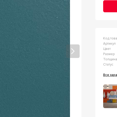
Код тов
Артикул
Цвет
Размер
Толщин
Статус
Все ха