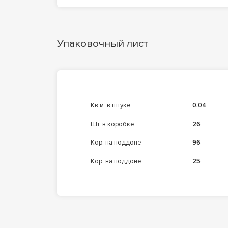
Упаковочный лист
кв.м. в штуке
0.04
шт. в коробке
26
кор. на поддоне
96
кор. на поддоне
25