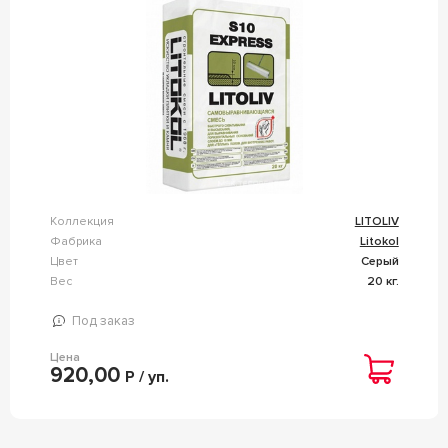
Коллекция
LITOLIV
Фабрика
Litokol
Цвет
Серый
Вес
20 кг.
Под заказ
Цена
920,00
Р / уп.