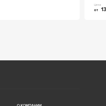
Цена
13
от
О КОМПАНИИ