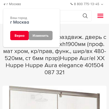
г Москва
8 800 775-13-45
Ваш город
г Москва
n012925 Односекц. раздвиж. дверь с
Верно
Изменить
неп/сегм. прав 1200хh1900мм (проф.
мат хром, кр/прав, функ., шир/вх 480-
520мм, ст 6мм прзр)Huppe Aur/el XX
Huppe Huppe Aura elegance 401504
087 321