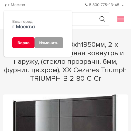
г Москва
8 800 775-13-45
Ваш город
г Москва
Дверь в нишу 800хh1950мм, 2-х
Верно
Изменить
створчатая, распашная вовнутрь и
наружу, (стекло прозрачн. 6мм,
фурнит. цв.хром), XX Cezares Triumph
TRIUMPH-B-2-80-C-Cr