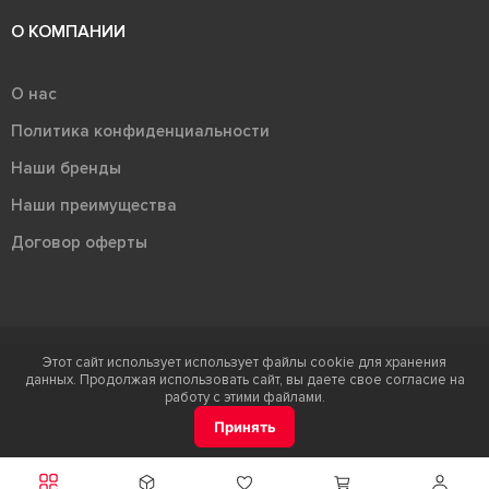
О КОМПАНИИ
О нас
Политика конфиденциальности
Наши бренды
Наши преимущества
Договор оферты
Этот сайт использует использует файлы cookie для хранения
Терра - территория керамики 2026
данных. Продолжая использовать сайт, вы даете свое согласие на
Ⓒ Правообладателем товарного знака "Терра" является ООО "Атлас-
работу с этими файлами.
НТС"
Принять