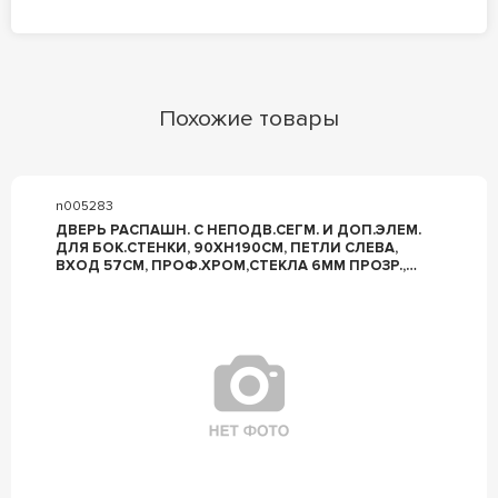
Похожие товары
n005283
ДВЕРЬ РАСПАШН. С НЕПОДВ.СЕГМ. И ДОП.ЭЛЕМ.
ДЛЯ БОК.СТЕНКИ, 90ХH190СМ, ПЕТЛИ СЛЕВА,
ВХОД 57СМ, ПРОФ.ХРОМ,СТЕКЛА 6ММ ПРОЗР.,
AURA 4-УГ. ZZ HUPPE HUPPE AURA 400302 092
321