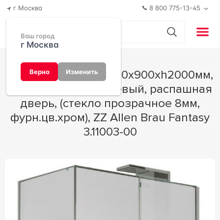
г Москва
8 800 775-13-45
Ваш город
г Москва
Душевой уголок 1200х900хh2000мм,
Верно
Изменить
прямоуг., правый/левый, распашная
дверь, (стекло прозрачное 8мм,
фурн.цв.хром), ZZ Allen Brau Fantasy
3.11003-00