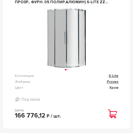
ПРОЗР., ФУРН. 05 ПОЛИР.АЛЮМИН) S-LITE ZZ
PROVEX S-LITE 4005 SR 05 GL
Коллекция
S-Lite
Фабрика
Provex
Цвет
Хром
Под заказ
Цена
166 776,12
Р / шт.