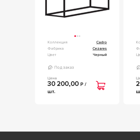
Коллекция
Cadro
К
Фабрика
Cezares
Ф
Цвет
Черный
Ц
Под заказ
Цена
Ц
30 200,00
2
Р /
шт.
ш