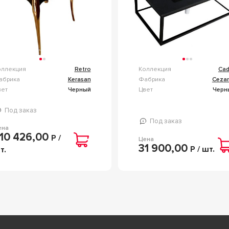
оллекция
Retro
Коллекция
Cad
абрика
Kerasan
Фабрика
Cezar
вет
Черный
Цвет
Черн
Под заказ
Под заказ
ена
10 426,00
Р /
Цена
31 900,00
Р / шт.
т.