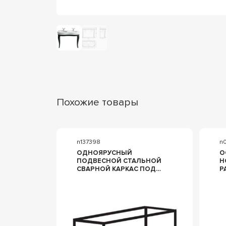
Похожие товары
n137398
n
ОДНОЯРУСНЫЙ
О
ПОДВЕСНОЙ СТАЛЬНОЙ
Н
СВАРНОЙ КАРКАС ПОД
Р
РАКОВИНУ,
А
100Х46Х30СМ,
Ц
(ЦВ.NERO), ZZ CEZARES
Ц
CADRO CADRO-
K
100/46/30-1C-SO-MET-ST