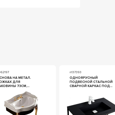
062197
n137393
СНОВА НА МЕТАЛ.
ОДНОЯРУСНЫЙ
ОЖКАХ ДЛЯ
ПОДВЕСНОЙ СТАЛЬНОЙ
АКОВИНЫ 73СМ,
СВАРНОЙ КАРКАС ПОД
РТ.1047 01, (ОСНОВА
РАКОВИНУ, 80Х46Х30СМ,
В.ЧЁРНЫЙ ЛАК, НОЖКИ
(ЦВ.NERO), ZZ CEZARES
В.ЗОЛОТО), ZZ
CADRO CADRO-80/46/30-
ERASAN RETRO 7362К3
1C-SO-MET-ST