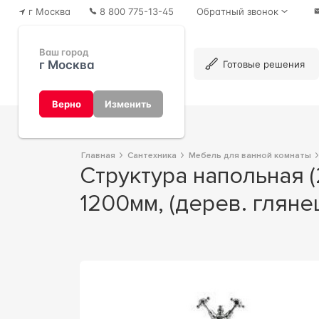
г Москва
8 800 775-13-45
Обратный звонок
Ваш город
г Москва
Каталог
Готовые решения
Верно
Изменить
Главная
Сантехника
Мебель для ванной комнаты
Структура напольная (2 ножки с основой) 1060х505хh755мм, под раковину
1200мм, (дерев. гляне