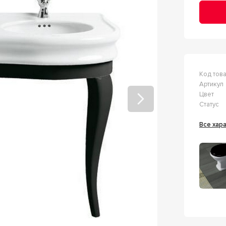
Код тов
Артикул
Цвет
Статус
Все ха