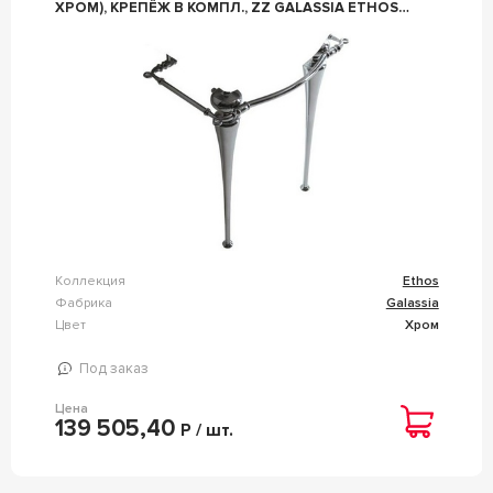
ХРОМ), КРЕПЁЖ В КОМПЛ., ZZ GALASSIA ETHOS
8465
Коллекция
Ethos
Фабрика
Galassia
Цвет
Хром
Под заказ
Цена
139 505,40
Р / шт.