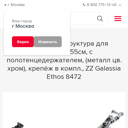
г Москва
8 800 775-13-45
Ваш город
г Москва
Ножки (2шт.) структура для
Верно
Изменить
раковины 55см, с
полотенцедержателем, (металл цв.
хром), крепёж в компл., ZZ Galassia
Ethos 8472