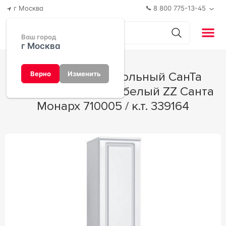
г Москва
8 800 775-13-45
Ваш город
г Москва
Шкаф-пенал напольный СанТа
Верно
Изменить
30x30x190 см, цвет белый ZZ Санта
Монарх 710005 / к.т. 339164