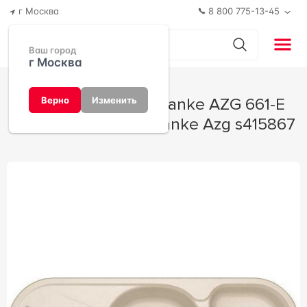
г Москва
8 800 775-13-45
Ваш город
г Москва
Мойка кухонная Franke AZG 661-E
Верно
Изменить
ваниль 50x96x21 Franke Azg s415867