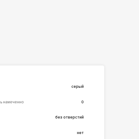
серый
ль намеченно
0
без отверстий
нет