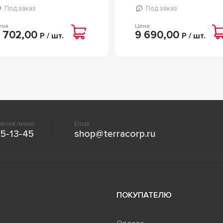
Под заказ
Под заказ
ена
Цена
 702,00
9 690,00
Р / шт.
Р / шт.
ячей линии
Email
5-13-45
shop@terracorp.ru
ПОКУПАТЕЛЮ