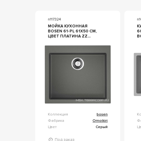
n117324
n1
МОЙКА КУХОННАЯ
К
BOSEN 61-PL 61Х50 СМ,
6
ЦВЕТ ПЛАТИНА ZZ
В
OMOIKIRI BOSEN 4991216
С
В
Г
U
3
Коллекция
bosen
К
Фабрика
Omoikiri
Ф
Цвет
Серый
Ц
Под заказ