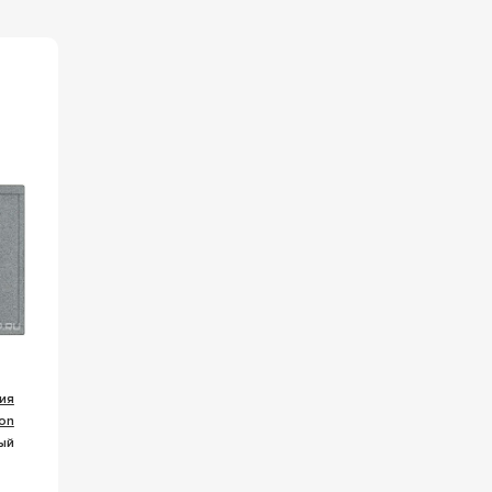
ия
on
ый