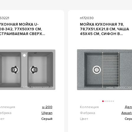
63221
n172030
УХОННАЯ МОЙКА U-
МОЙКА КУХОННАЯ 78,
08-342, 77X50X19 СМ,
78,7X51,6X21,8 СМ, ЧАША
СТРАИВАЕМАЯ СВЕРХУ,
45Х45 СМ, СИФОН В
ЛИВ-ПЕРЕЛИВ, СИФОН
КМПЛ, ЦВ СЕРЫЙ, ZZ
 КОМПЛЕКТЕ, ЦВ.
AQUATON ДЕЛИЯ
РАФИТ МАТОВЫЙ, ZZ
1A715132DE230
LGRAN U-200 U-608-
42
оллекция
u-200
Коллекция
Дел
абрика
Ulgran
Фабрика
Aquat
вет
Серый
Цвет
Сер