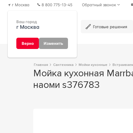
г Москва
8 800 775-13-45
Обратный звонок
Ваш город
г Москва
Каталог
Готовые решения
Верно
Изменить
Главная
Сантехника
Мойки кухонные
Встраивае
Мойка кухонная Marrbaxx Наоми Z011Q008 тёмно-серый 45x72x18 Marrbaxx
наоми s376783