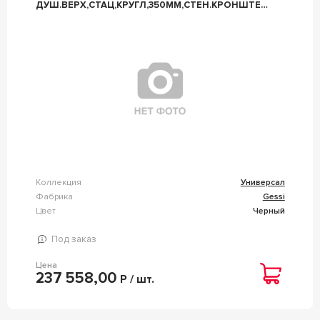
ДУШ.ВЕРХ,СТАЦ,КРУГЛ,350ММ,СТЕН.КРОНШТЕЙН,ЦВ.BLAC
XLGESSI 1ШТ ZZ) GESSI УНИВЕРСАЛ CH218O-
05V001 1/2 0523 РАДИАТ.6ШТ (ФАКТАРТ.54148
299 1ШТ)
Коллекция
Универсал
Фабрика
Gessi
Цвет
Черный
Под заказ
Цена
237 558,00
Р / шт.