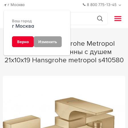
г Москва
8 800 775-13-45
Ваш город
г Москва
Смеситель Hansgrohe Metropol
Верно
Изменить
32540140 для ванны с душем
21x10x19 Hansgrohe metropol s410580