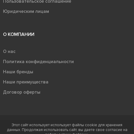
Пользовательское соглашение
Юридическим лицам
О КОМПАНИИ
О нас
Политика конфиденциальности
Наши бренды
Наши преимущества
Договор оферты
Этот сайт использует использует файлы cookie для хранения
Терра - территория керамики 2026
данных. Продолжая использовать сайт, вы даете свое согласие на
Ⓒ Правообладателем товарного знака "Терра" является ООО "Атлас-