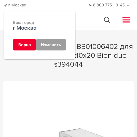
г Москва
8 800 775-13-45
Ваш город
г Москва
Смеситель Bien Due BB01006402 для
Верно
Изменить
ванны с душем 21x10x20 Bien due
s394044