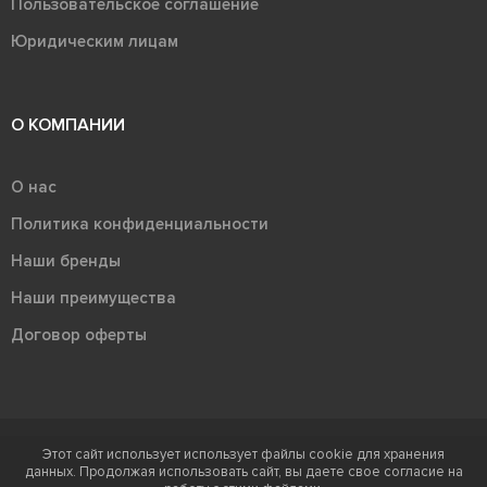
Пользовательское соглашение
Юридическим лицам
О КОМПАНИИ
О нас
Политика конфиденциальности
Наши бренды
Наши преимущества
Договор оферты
Этот сайт использует использует файлы cookie для хранения
Терра - территория керамики 2026
данных. Продолжая использовать сайт, вы даете свое согласие на
Ⓒ Правообладателем товарного знака "Терра" является ООО "Атлас-