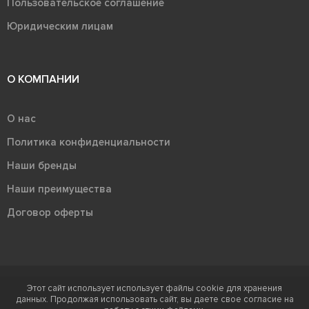
Пользовательское соглашение
Юридическим лицам
О КОМПАНИИ
О нас
Политика конфиденциальности
Наши бренды
Наши преимущества
Договор оферты
Этот сайт использует использует файлы cookie для хранения
Терра - территория керамики 2026
данных. Продолжая использовать сайт, вы даете свое согласие на
Ⓒ Правообладателем товарного знака "Терра" является ООО "Атлас-