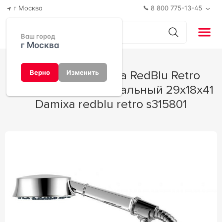
г Москва
8 800 775-13-45
Ваш город
г Москва
Смеситель Damixa RedBlu Retro
Верно
Изменить
239500000 универсальный 29x18x41
Damixa redblu retro s315801