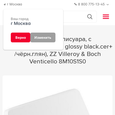
г Москва
8 800 775-13-45
Ваш город
г Москва
Крышка для писуара, с
Верно
Изменить
микролифтом, (цв.S0 glossy black.cer+
/чёрн.глян), ZZ Villeroy & Boch
Venticello 8M10S1S0