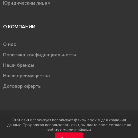
Юридическим лицам
О КОМПАНИИ
О нас
Политика конфиденциальности
Наши бренды
Наши преимущества
Договор оферты
Этот сайт использует использует файлы cookie для хранения
Терра - территория керамики 2026
данных. Продолжая использовать сайт, вы даете свое согласие на
Ⓒ Правообладателем товарного знака "Терра" является ООО "Атлас-
работу с этими файлами.
НТС"