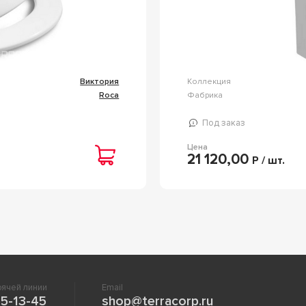
Виктория
Коллекция
Roca
Фабрика
Под заказ
Цена
21 120,00
Р / шт.
ячей линии
Email
5-13-45
shop@terracorp.ru