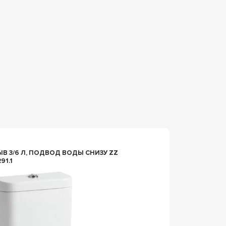
97214
В 3/6 Л, ПОДВОД ВОДЫ СНИЗУ ZZ
БАЧОК 
91.1
НИЖН.П