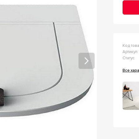
Код тов
Артикул
Статус
Все ха