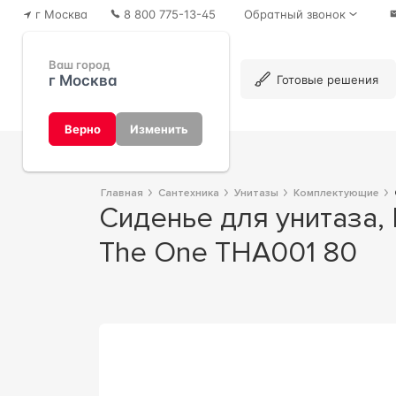
г Москва
8 800 775-13-45
Обратный звонок
Ваш город
г Москва
Каталог
Готовые решения
Верно
Изменить
Главная
Сантехника
Унитазы
Комплектующие
Сиденье для унитаза, БЕЗ микролифта, (петли цв.bianco matt), ZZ ArtСeram
The One THA001 80