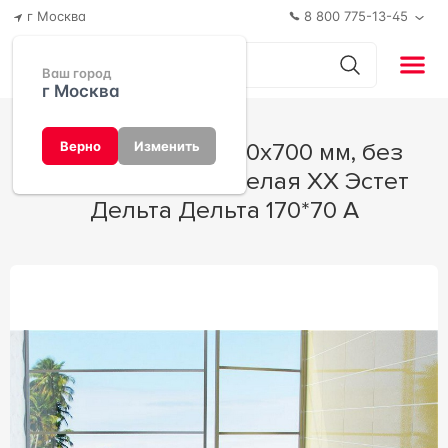
г Москва
8 800 775-13-45
Ваш город
г Москва
Ванна " 1700А" 1700х700 мм, без
Верно
Изменить
панели и ножек, белая XX Эстет
Дельта Дельта 170*70 А