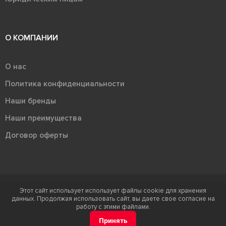
О КОМПАНИИ
О нас
Политика конфиденциальности
Наши бренды
Наши преимущества
Договор оферты
Этот сайт использует использует файлы cookie для хранения
Терра - территория керамики 2026
данных. Продолжая использовать сайт, вы даете свое согласие на
Ⓒ Правообладателем товарного знака "Терра" является ООО "Атлас-
работу с этими файлами.
НТС"
Принять