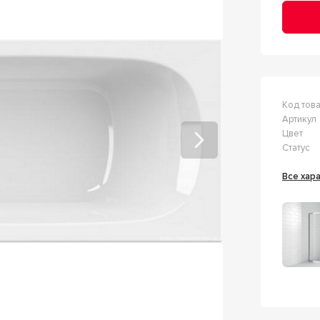
Код тов
Артикул
Цвет
Статус
Все ха