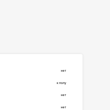
нет
к полу
нет
нет