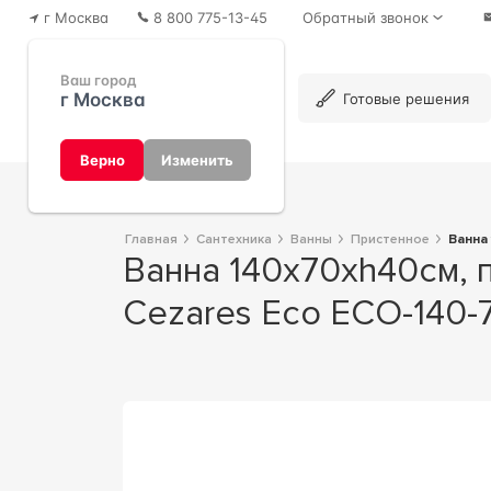
г Москва
8 800 775-13-45
Обратный звонок
Ваш город
г Москва
Каталог
Готовые решения
Верно
Изменить
Главная
Сантехника
Ванны
Пристенное
Ванн
Ванна 140х70хh40см, прямоугольная, без ножек/каркаса, (акрил), ZZ
Cezares Eco ECO-140-