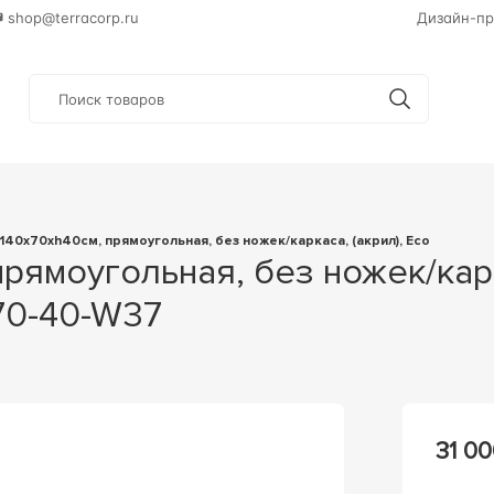
shop@terracorp.ru
Дизайн-пр
а 140х70хh40см, прямоугольная, без ножек/каркаса, (акрил), Eco
70-40-W37
31 00