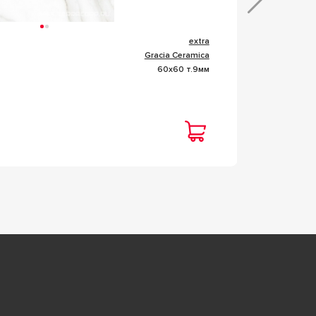
extra
Коллекц
Gracia Ceramica
Фабрик
60x60 т.9мм
Размер
Това
Цена
2 20