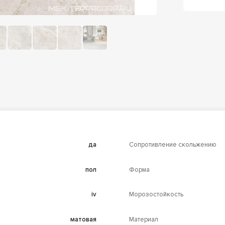
да
Сопротивление скольжению
пол
Форма
iv
Морозостойкость
матовая
Материал