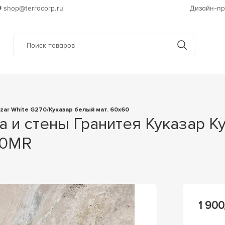
shop@terracorp.ru
Дизайн-пр
azar White G270/Куказар белый мат. 60x60
70MR
1 900