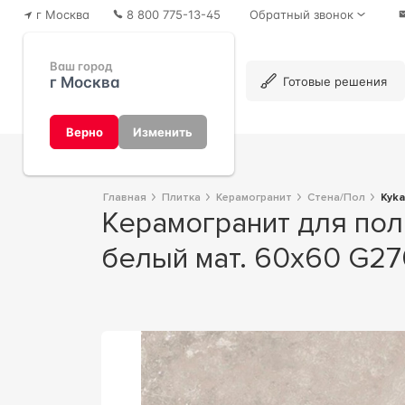
г Москва
8 800 775-13-45
Обратный звонок
Ваш город
г Москва
Каталог
Готовые решения
Верно
Изменить
Главная
Плитка
Керамогранит
Стена/Пол
Kyk
Керамогранит для пола и стены Гранитея Куказар Kykazar White G270/
белый мат. 60x60 G2