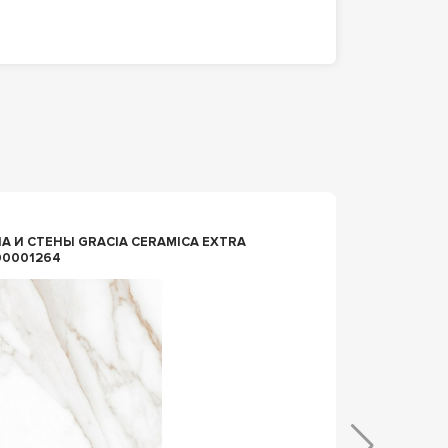
n010280
 И СТЕНЫ GRACIA CERAMICA EXTRA
КЕРАМ
00001264
КЕРАМОГРАНИТ
100/MR