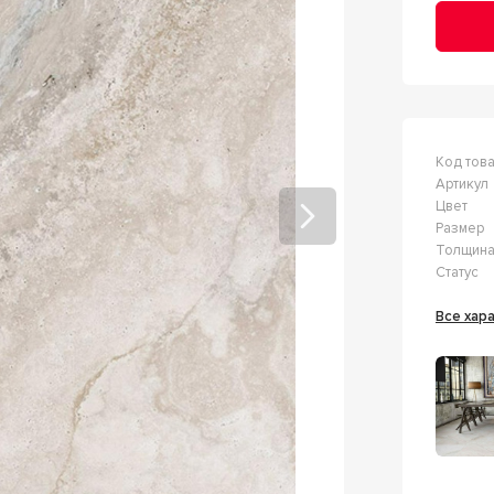
Код тов
Артикул
Цвет
Размер
Толщин
Статус
Все ха