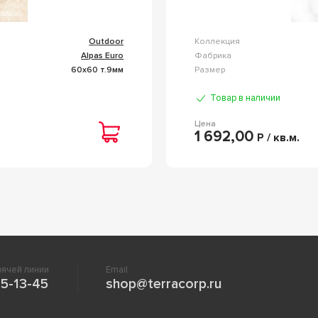
Outdoor
Коллекция
Alpas Euro
Фабрика
60x60 т.9мм
Размер
Товар в наличии
Цена
1 692,00
Р / кв.м.
ячей линии
Email
5-13-45
shop@terracorp.ru