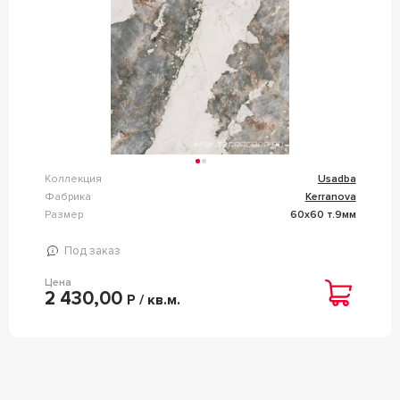
Коллекция
Usadba
Фабрика
Kerranova
Размер
60x60 т.9мм
Под заказ
Цена
2 430,00
Р / кв.м.