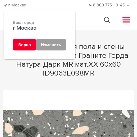
г Москва
8 800 775-13-45
Ваш город
г Москва
Керамогранит для пола и стены
Верно
Изменить
Idalgo Гранит Герда Граните Герда
Натура Дарк MR мат.XX 60х60
ID9063E098MR