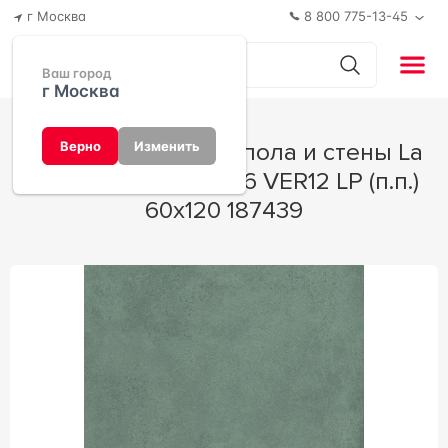
г Москва
8 800 775-13-45
Ваш город
г Москва
Керамогранит для пола и стены La
Верно
Изменить
Faenza Party MAJO6 VER12 LP (п.п.)
60x120 187439