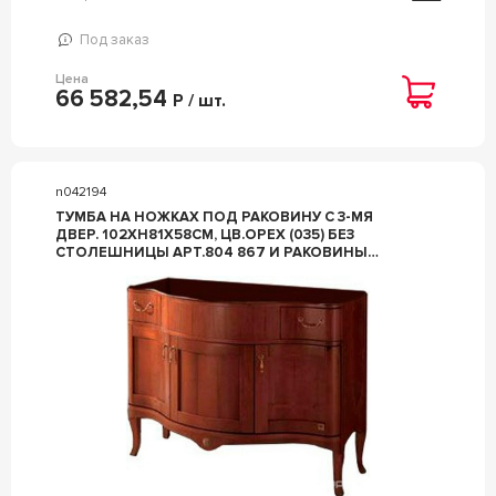
Под заказ
Цена
66 582,54
Р / шт.
n042194
ТУМБА НА НОЖКАХ ПОД РАКОВИНУ С 3-МЯ
ДВЕР. 102ХH81Х58СМ, ЦВ.ОРЕХ (035) БЕЗ
СТОЛЕШНИЦЫ АРТ.804 867 И РАКОВИНЫ
АРТ.851 060, ZZ BMT ELISABETH 804 108.035