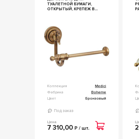
ТУАЛЕТНОЙ БУМАГИ,
P
ОТКРЫТЫЙ, КРЕПЕЖ В
Р
КОМПЛЕКТЕ, БРОНЗА ZZ
Z
BOHEME MEDICI 10615
Коллекция
Medici
К
Фабрика
Boheme
Ф
Цвет
Бронзовый
Ц
Под заказ
Цена
Ц
7 310,00
2
Р / шт.