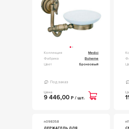
Коллекция
Medici
К
Фабрика
Boheme
Ф
Цвет
Бронзовый
Ц
Под заказ
Цена
Ц
9 446,00
1
Р / шт.
n098358
n1
ДЕРЖАТЕЛЬ ДЛЯ
С