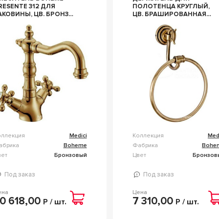
RESENTE 312 ДЛЯ
ПОЛОТЕНЦА КРУГЛЫЙ,
АКОВИНЫ, ЦВ. БРОНЗА,
ЦВ. БРАШИРОВАННАЯ
Z BOHEME MEDICI 312
БРОНЗА, ZZ BOHEME
MEDICI 10605
оллекция
Medici
Коллекция
Med
абрика
Boheme
Фабрика
Bohe
вет
Бронзовый
Цвет
Бронзов
Под заказ
Под заказ
ена
Цена
0 618,00
7 310,00
Р / шт.
Р / шт.