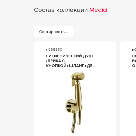
Состав коллекции
Medici
Сортировать...
n036930
n
ГИГИЕНИЧЕСКИЙ ДУШ
С
(ЛЕЙКА С
В
КНОПКОЙ+ШЛАНГ+ДЕРЖАТЕЛЬ),
О
БРОНЗА BOHEME MEDICI
У
404
К
B