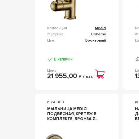
Коллекция
Medici
К
Фабрика
Boheme
Ф
Цвет
Бронзовый
Ц
В наличии
Цена
Ц
21 955,00
1
Р / шт.
n056960
n
МЫЛЬНИЦА MEDICI,
Н
ПОДВЕСНАЯ, КРЕПЕЖ В
Д
КОМПЛЕКТЕ, БРОНЗА ZZ
Б
BOHEME MEDICI 10603
M