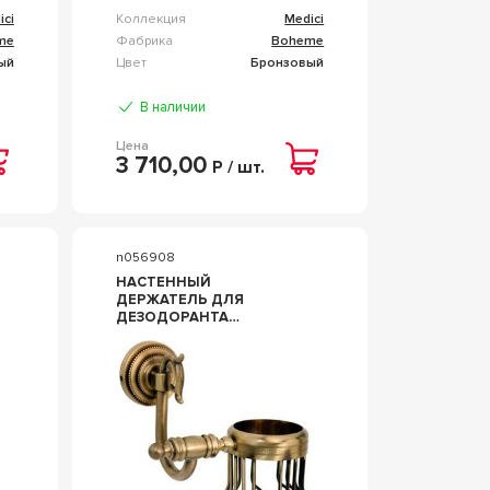
ici
Коллекция
Medici
me
Фабрика
Boheme
ый
Цвет
Бронзовый
В наличии
Цена
3 710,00
Р / шт.
n056908
НАСТЕННЫЙ
ДЕРЖАТЕЛЬ ДЛЯ
ДЕЗОДОРАНТА
(МЕТАЛЛ), БРОНЗА ZZ
BOHEME MEDICI 10620