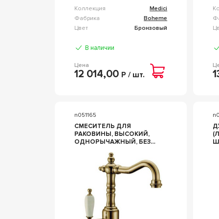
Коллекция
Medici
К
Фабрика
Boheme
Ф
Цвет
Бронзовый
Ц
В наличии
Цена
Ц
12 014,00
1
Р / шт.
n051165
n
СМЕСИТЕЛЬ ДЛЯ
Д
РАКОВИНЫ, ВЫСОКИЙ,
(
ОДНОРЫЧАЖНЫЙ, БЕЗ
Ш
ДОННОГО КЛАПАНА,
B
БРОНЗА BOHEME MEDICI
302