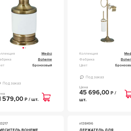
оллекция
Medici
Коллекция
Med
абрика
Boheme
Фабрика
Bohe
вет
Бронзовый
Цвет
Бронзов
Под заказ
Под заказ
Цена
45 696,00
Р /
ена
1 579,00
Р / шт.
шт.
13217
n138496
МЕСИТЕЛЬ BOHEME
ДЕРЖАТЕЛЬ ДЛЯ