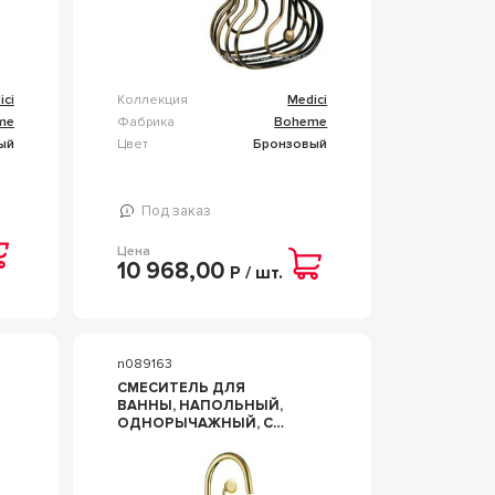
ici
Коллекция
Medici
me
Фабрика
Boheme
ый
Цвет
Бронзовый
Под заказ
Цена
10 968,00
Р / шт.
n089163
СМЕСИТЕЛЬ ДЛЯ
ВАННЫ, НАПОЛЬНЫЙ,
ОДНОРЫЧАЖНЫЙ, С
ДУШЕВЫМ
ГАРНИТУРОМ,
ЦВ.ЗОЛОТО ZZ BOHEME
MEDICI 289