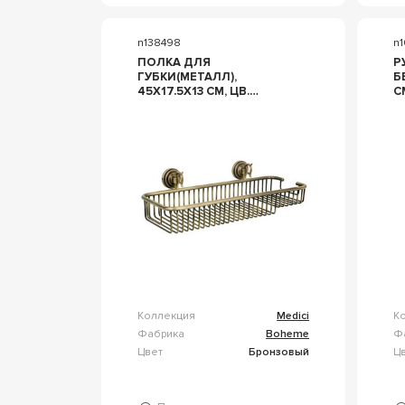
n138498
n1
ПОЛКА ДЛЯ
Р
ГУБКИ(МЕТАЛЛ),
Б
45X17.5X13 СМ, ЦВ.
С
БРАШИРОВАННАЯ
А
БРОНЗА, ZZ BOHEME
M
MEDICI 10618
А
Коллекция
Medici
К
Фабрика
Boheme
Ф
Цвет
Бронзовый
Ц