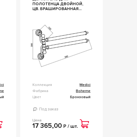
ПОЛОТЕНЦА ДВОЙНОЙ,
ЦВ. БРАШИРОВАННАЯ
БРОНЗА, ZZ BOHEME
MEDICI 10616
ici
Коллекция
Medici
me
Фабрика
Boheme
ый
Цвет
Бронзовый
Под заказ
Цена
17 365,00
Р / шт.