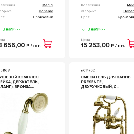
оллекция
Medici
Коллекция
Med
абрика
Boheme
Фабрика
Bohe
вет
Бронзовый
Цвет
Бронзов
В наличии
В наличии
ена
Цена
3 656,00
15 253,00
Р / шт.
Р / шт.
051168
n014702
УШЕВОЙ КОМПЛЕКТ
СМЕСИТЕЛЬ ДЛЯ ВАННЫ
ЛЕЙКА, ДЕРЖАТЕЛЬ,
PRESENTE,
ЛАНГ), БРОНЗА
ДВУРУЧКОВЫЙ, С
OHEME MEDICI 407
ДУШЕВЫМ
ГАРНИТУРОМ, БРОНЗА
ZZ BOHEME MEDICI 313