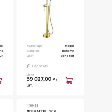
ici
Коллекция
Medici
me
Фабрика
Boheme
ый
Цвет
Золотой
Под заказ
Цена
59 027,00
Р /
шт.
n138495
ДЕРЖАТЕЛЬ ДЛЯ