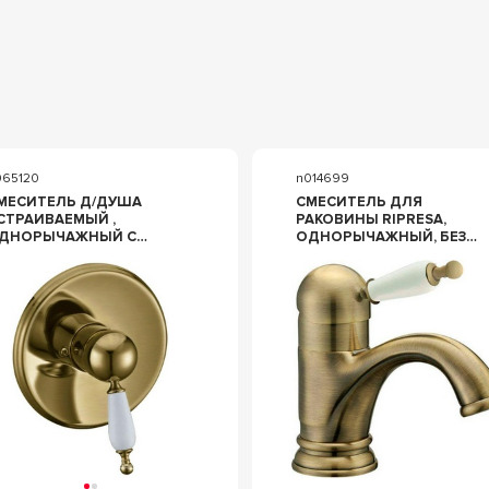
065120
n014699
МЕСИТЕЛЬ Д/ДУША
СМЕСИТЕЛЬ ДЛЯ
СТРАИВАЕМЫЙ ,
РАКОВИНЫ RIPRESA,
ДНОРЫЧАЖНЫЙ С
ОДНОРЫЧАЖНЫЙ, БЕЗ
СТАНОВОЧНЫМ
Д/К, С ГИБКИМИ
ОМПЛЕКТОМ, БРОНЗА
ПОДВОДКАМИ, БРОНЗА
OHEME MEDICI 305
BOHEME MEDICI 301