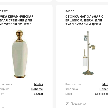
69317
84606
УЧКА КЕРАМИЧЕСКАЯ
СТОЙКА НАПОЛЬНАЯ С
ЕЛАЯ СРЕДНЯЯ ДЛЯ
ЕРШИКОМ, ДЕРЖ. ДЛЯ
МЕСИТЕЛЯ BOHEME
ТУАЛ.БУМАГИ И ДЕРЖ.
РТ 302, ZZ BOHEME
ДЛЯ ОСВЕЖИТ.ВОЗДУХА,
EDICI ЗАП ЧАСТЬ ДЛЯ
БРОНЗА ZZ BOHEME
РТ 302
MEDICI 10613
оллекция
Medici
Коллекция
Med
абрика
Boheme
Фабрика
Bohe
вет
Белый
Цвет
Бронзов
Под заказ