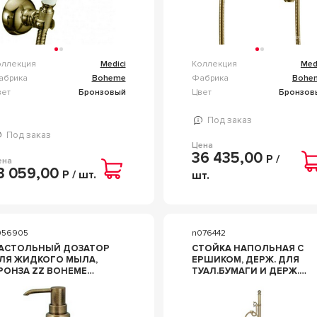
оллекция
Medici
Коллекция
Med
абрика
Boheme
Фабрика
Bohe
вет
Бронзовый
Цвет
Бронзов
Под заказ
Под заказ
Цена
36 435,00
Р /
ена
3 059,00
Р / шт.
шт.
056905
n076442
АСТОЛЬНЫЙ ДОЗАТОР
СТОЙКА НАПОЛЬНАЯ С
ЛЯ ЖИДКОГО МЫЛА,
ЕРШИКОМ, ДЕРЖ. ДЛЯ
РОНЗА ZZ BOHEME
ТУАЛ.БУМАГИ И ДЕРЖ.
EDICI 10610
ДЛЯ ПОЛОТЕНЕЦ,
БРОНЗА ZZ BOHEME
MEDICI 10631