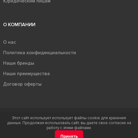
Юридическим лицам
О КОМПАНИИ
О нас
Политика конфиденциальности
Наши бренды
Наши преимущества
Договор оферты
Этот сайт использует использует файлы cookie для хранения
Терра - территория керамики 2026
данных. Продолжая использовать сайт, вы даете свое согласие на
Ⓒ Правообладателем товарного знака "Терра" является ООО "Атлас-
работу с этими файлами.
НТС"
Принять