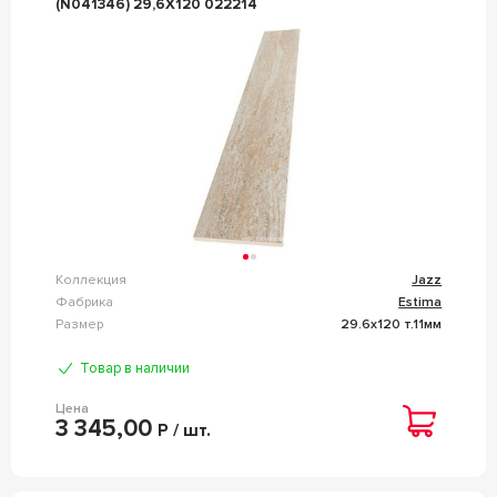
(N041346) 29,6X120 022214
Коллекция
Jazz
Фабрика
Estima
Размер
29.6x120 т.11мм
Товар в наличии
Цена
3 345,00
Р / шт.