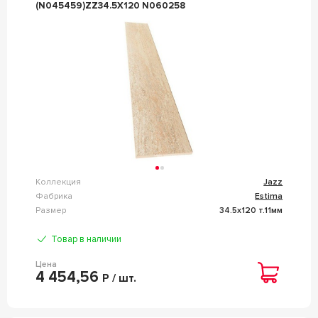
(N045459)ZZ34.5Х120 N060258
Коллекция
Jazz
Фабрика
Estima
Размер
34.5x120 т.11мм
Товар в наличии
Цена
4 454,56
Р / шт.