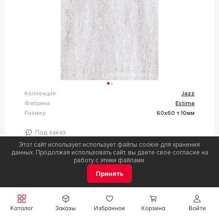
Коллекция
Jazz
Фабрика
Estima
Размер
60x60 т.10мм
Под заказ
Этот сайт использует использует файлы cookie для хранения
Цена
данных. Продолжая использовать сайт, вы даете свое согласие на
2 155,00
Р / кв.м.
работу с этими файлами.
Принять
n058837
Каталог
Заказы
Избранное
Корзина
Войти
СТУПЕНИ ТЕХНО ESTIMA JAZZ СТУПЕНЬ ТЕХНО
ГРЕС 02 НЕПОЛ (82987)ZZ30X60 N058837