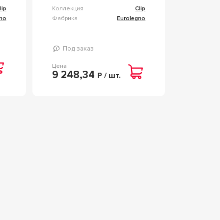
lip
Коллекция
Clip
no
Фабрика
Eurolegno
Под заказ
Цена
9 248,34
Р / шт.