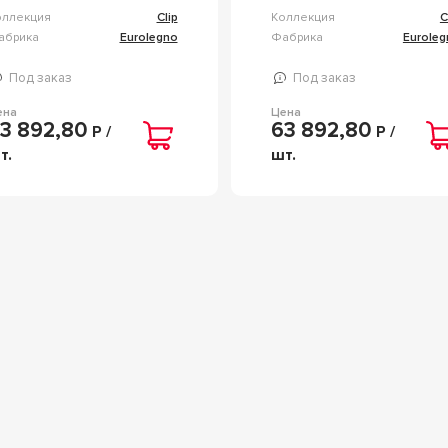
оллекция
Clip
Коллекция
C
абрика
Eurolegno
Фабрика
Euroleg
Под заказ
Под заказ
ена
Цена
3 892,80
63 892,80
Р /
Р /
т.
шт.