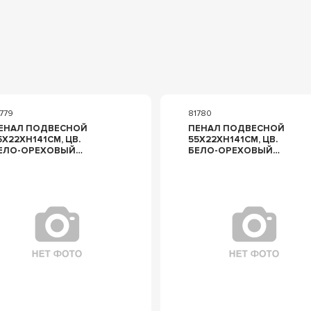
779
81780
ЕНАЛ ПОДВЕСНОЙ
ПЕНАЛ ПОДВЕСНОЙ
5Х22ХH141СМ, ЦВ.
55Х22ХH141СМ, ЦВ.
ЕЛО-ОРЕХОВЫЙ
БЕЛО-ОРЕХОВЫЙ
АТОВЫЙ,
МАТОВЫЙ,
ДНОДВЕРНЫЙ, ПЕТЛИ
ОДНОДВЕРНЫЙ, ПЕТЛИ
ЛЕВА, (РУЧКА ЦВ.ХРОМ
СПРАВА, (РУЧКА
КОМПЛ.), ZZ
ЦВ.ХРОМ В КОМПЛ.), ZZ
UROLEGNO CLIP
EUROLEGNO CLIP
U0796010NBO SX
EU0796010NBO DX