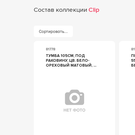
Состав коллекции
Clip
Сортировать...
81778
81
ТУМБА 105СМ, ПОД
П
РАКОВИНУ, ЦВ. БЕЛО-
5
ОРЕХОВЫЙ МАТОВЫЙ, 3-
Б
Х ДВЕРНАЯ (РУЧКИ
М
ЦВ.ХРОМ В КОМПЛ.), ZZ
О
EUROLEGNO CLIP
С
EU0794010NBO
В 
E
E