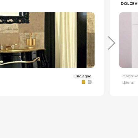
DOLCEV
Eurolegno
Фабрика
Цвета: