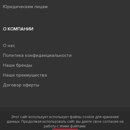
Юридическим лицам
О КОМПАНИИ
О нас
Политика конфиденциальности
Наши бренды
Наши преимущества
Договор оферты
Этот сайт использует использует файлы cookie для хранения
Терра - территория керамики 2026
данных. Продолжая использовать сайт, вы даете свое согласие на
Ⓒ Правообладателем товарного знака "Терра" является ООО "Атлас-
работу с этими файлами.
НТС"