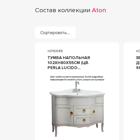
Состав коллекции
Aton
Сортировать...
n016649
n
ТУМБА НАПОЛЬНАЯ
З
102ХH80X55СМ (ЦВ.
Д
PERLA LUCIDO
9
MADREPERLA), (ФУРНИТ.
L
БРОНЗА, БЕЗ РАКОВИНЫ
Z
LAVAB110, РУЧКА POMO
P
07), ZZ GAIA ATON
BAATONLC PERLA LU