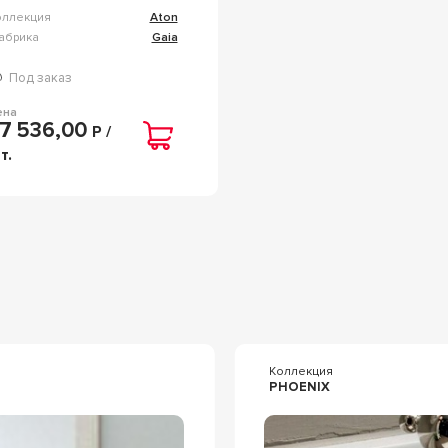
оллекция
Aton
абрика
Gaia
Под заказ
ена
7 536,00
Р /
т.
я
Коллекция
PHOENIX