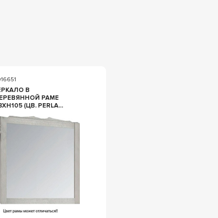
016651
ЕРКАЛО В
ЕРЕВЯННОЙ РАМЕ
8ХH105 (ЦВ. PERLA
UCIDO MADREPERLA),
Z GAIA ATON SPATONLC
ERLA