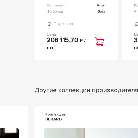
Коллекция
Aton
К
Фабрика
Gaia
Ф
Под заказ
Цена
Ц
208 115,70
3
Р /
шт.
ш
Другие коллекции производител
Коллекция
BERARD