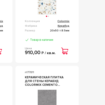
mix
Коллекция
Colormix
уд
Фабрика
Керабуд
5мм
Размер
20x50 т.8.5мм
Товар в наличии
Цена
910,00
Р / кв.м.
n177811
КЕРАМИЧЕСКАЯ ПЛИТКА
ДЛЯ СТЕНЫ КЕРАБУД
COLORMIX CEMENTO
GREY 20.1X50.5 00-
00109819