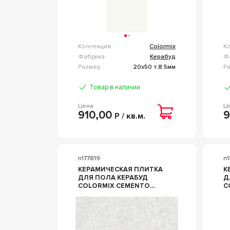
Коллекция
Colormix
К
Фабрика
Керабуд
Ф
Размер
20x50 т.8.5мм
Р
Товар в наличии
Цена
Ц
910,00
9
Р / кв.м.
n177819
n
КЕРАМИЧЕСКАЯ ПЛИТКА
К
ДЛЯ ПОЛА КЕРАБУД
Д
COLORMIX CEMENTO
CO
42X42 СВЕТЛО-СЕРЫЙ
2
00-00109875