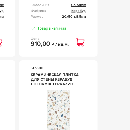
mix
Коллекция
Colormix
уд
Фабрика
Керабуд
5мм
Размер
20x50 т.8.5мм
Товар в наличии
Цена
910,00
Р / кв.м.
n177816
КЕРАМИЧЕСКАЯ ПЛИТКА
ДЛЯ СТЕНЫ КЕРАБУД
COLORMIX TERRAZZO
20.1X50.5 00-00108720