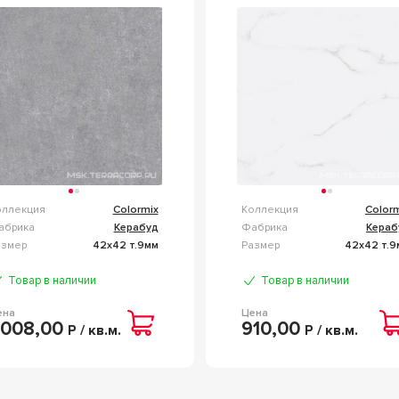
REY 42X42 СЕРЫЙ 00-
42X42 БЕЛЫЙ 00-
0109877
00109873
оллекция
Colormix
Коллекция
Color
абрика
Керабуд
Фабрика
Кераб
азмер
42x42 т.9мм
Размер
42x42 т.9
Товар в наличии
Товар в наличии
ена
Цена
 008,00
910,00
Р / кв.м.
Р / кв.м.