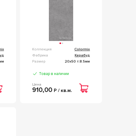
mix
Коллекция
Colormix
уд
Фабрика
Керабуд
5мм
Размер
20x50 т.8.5мм
Товар в наличии
Цена
910,00
Р / кв.м.