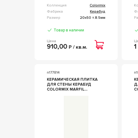
Коллекция
Colormix
К
Фабрика
Керабуд
Ф
Размер
20x50 т.8.5мм
Р
Товар в наличии
Цена
Ц
910,00
1
Р / кв.м.
n177814
n
КЕРАМИЧЕСКАЯ ПЛИТКА
К
ДЛЯ СТЕНЫ КЕРАБУД
Д
COLORMIX MARFIL
CO
20.1X50.5 00-00108706
2