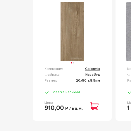
20.1X50.5 00-00108718
G
0
Коллекция
Colormix
К
Фабрика
Керабуд
Ф
Размер
20x50 т.8.5мм
Р
Товар в наличии
Цена
Ц
910,00
1
Р / кв.м.