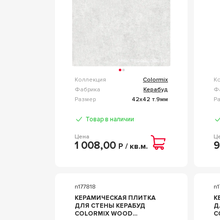
Коллекция
Colormix
К
Фабрика
Керабуд
Ф
Размер
42x42 т.9мм
Р
Товар в наличии
Цена
Ц
1 008,00
9
Р / кв.м.
n177818
n1
КЕРАМИЧЕСКАЯ ПЛИТКА
К
ДЛЯ СТЕНЫ КЕРАБУД
Д
COLORMIX WOOD
CO