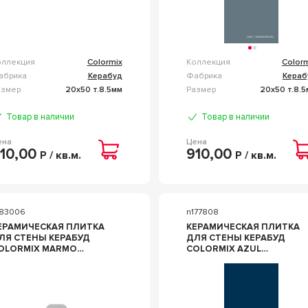
оллекция
Colormix
Коллекция
Color
абрика
Керабуд
Фабрика
Кераб
азмер
20x50 т.8.5мм
Размер
20x50 т.8.
Товар в наличии
Товар в наличии
ена
Цена
10,00
910,00
Р / кв.м.
Р / кв.м.
183006
n177808
ЕРАМИЧЕСКАЯ ПЛИТКА
КЕРАМИЧЕСКАЯ ПЛИТКА
ЛЯ СТЕНЫ КЕРАБУД
ДЛЯ СТЕНЫ КЕРАБУД
LORMIX MARMO
COLORMIX AZUL
0.1X50.5 00-00109815
20.1X50.5 00-00108712