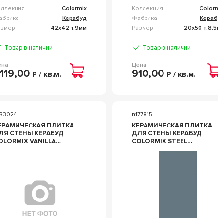
оллекция
Colormix
Коллекция
Color
абрика
Керабуд
Фабрика
Кераб
азмер
42x42 т.9мм
Размер
20x50 т.8.
Товар в наличии
Товар в наличии
ена
Цена
 119,00
910,00
Р / кв.м.
Р / кв.м.
183024
n177815
ЕРАМИЧЕСКАЯ ПЛИТКА
КЕРАМИЧЕСКАЯ ПЛИТКА
ЛЯ СТЕНЫ КЕРАБУД
ДЛЯ СТЕНЫ КЕРАБУД
LORMIX VANILLA
COLORMIX STEEL
0.1X50.5 00-00108710
20.1X50.5 00-00108714