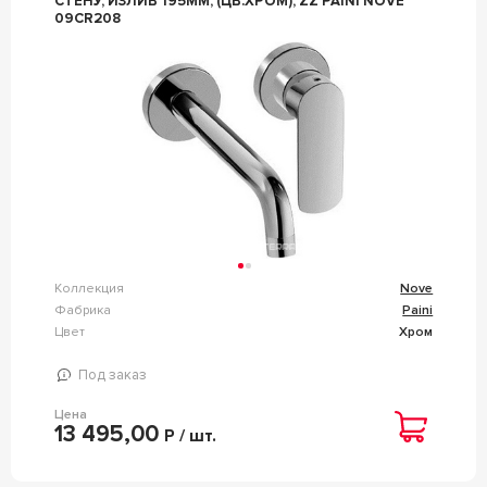
СТЕНУ, ИЗЛИВ 195ММ, (ЦВ.ХРОМ), ZZ PAINI NOVE
09CR208
Коллекция
Nove
Фабрика
Paini
Цвет
Хром
Под заказ
Цена
13 495,00
Р / шт.