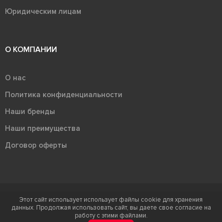
Юридическим лицам
О КОМПАНИИ
О нас
Политика конфиденциальности
Наши бренды
Наши преимущества
Договор оферты
Этот сайт использует использует файлы cookie для хранения
Терра - территория керамики 2026
данных. Продолжая использовать сайт, вы даете свое согласие на
Ⓒ Правообладателем товарного знака "Терра" является ООО "Атлас-
работу с этими файлами.
НТС"