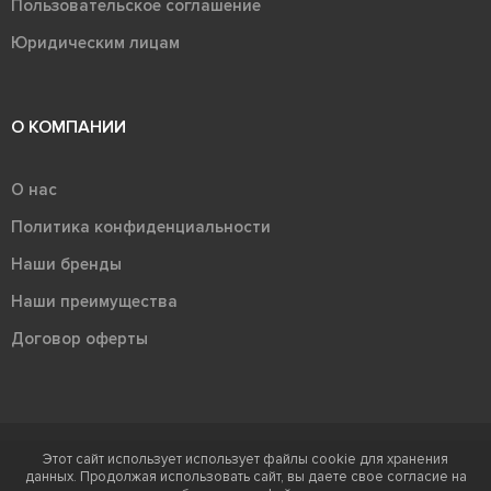
Пользовательское соглашение
Юридическим лицам
О КОМПАНИИ
О нас
Политика конфиденциальности
Наши бренды
Наши преимущества
Договор оферты
Этот сайт использует использует файлы cookie для хранения
Терра - территория керамики 2026
данных. Продолжая использовать сайт, вы даете свое согласие на
Ⓒ Правообладателем товарного знака "Терра" является ООО "Атлас-