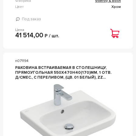
Фабрика
Villeroy & Boch
Цвет
Хром
Под заказ
Цена
41 514,00
Р / шт.
n071194
РАКОВИНА ВСТРАИВАЕМАЯ В СТОЛЕШНИЦУ,
ПРЯМОУГОЛЬНАЯ 550Х470H40(170)ММ, 1 ОТВ.
Д/СМЕС., С ПЕРЕЛИВОМ, (ЦВ. 01 БЕЛЫЙ), ZZ
VILLEROY & BOCH ARCHITECTURA 41885G01