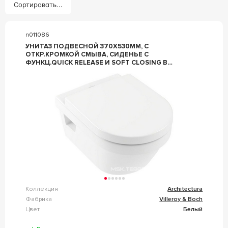
Сортировать...
n011086
УНИТАЗ ПОДВЕСНОЙ 370Х530ММ, С
ОТКР.КРОМКОЙ СМЫВА, СИДЕНЬЕ С
ФУНКЦ.QUICK RELEASE И SOFT CLOSING В
КОМПЛ., КРУГЛАЯ МОДЕЛЬ, (ЦВ. 01 БЕЛЫЙ),
VILLEROY & BOCH ARCHITECTURA 5684HR01
(ХОГ)
Коллекция
Architectura
Фабрика
Villeroy & Boch
Цвет
Белый