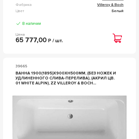
Фабрика
Villeroy & Boch
Цвет
Белый
В наличии
Цена
65 777,00
Р / шт.
39665
ВАННА 1900(1895)Х900ХH500ММ, (БЕЗ НОЖЕК И
УДЛИНЕННОГО СЛИВА-ПЕРЕЛИВА), (АКРИЛ ЦВ.
01 WHITE ALPIN), ZZ VILLEROY & BOCH
ARCHITECTURA UBA199ARA2V-01