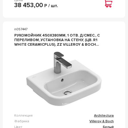
Цена
38 453,00
Р / шт.
n057447
РУКОМОЙНИК 450Х380ММ, 1 ОТВ. Д/СМЕС., С
ПЕРЕЛИВОМ, УСТАНОВКА НА СТЕНУ, (ЦВ. R1
WHITE CERAMICPLUS), ZZ VILLEROY & BOCH
ARCHITECTURA 437345R1
Коллекция
Architectura
Фабрика
Villeroy & Boch
Цвет
Белый