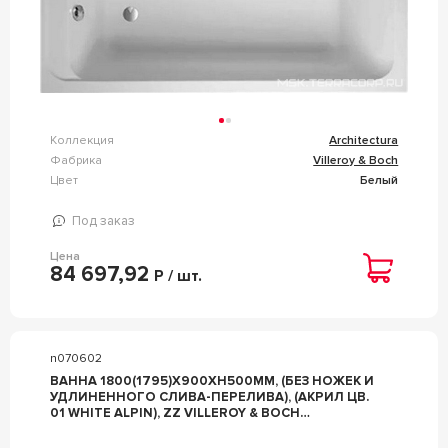
Коллекция
Architectura
Фабрика
Villeroy & Boch
Цвет
Белый
Под заказ
Цена
84 697,92
Р / шт.
n070602
ВАННА 1800(1795)Х900ХH500ММ, (БЕЗ НОЖЕК И
УДЛИНЕННОГО СЛИВА-ПЕРЕЛИВА), (АКРИЛ ЦВ.
01 WHITE ALPIN), ZZ VILLEROY & BOCH
ARCHITECTURA UBA180ARA2V-01