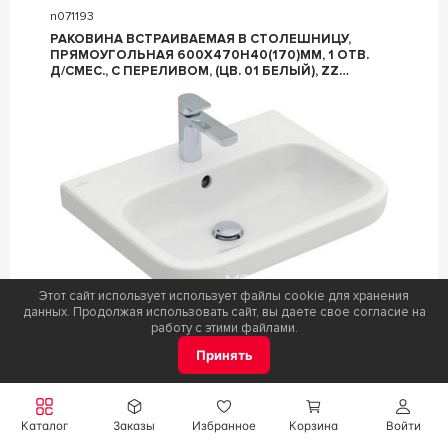
n071193
РАКОВИНА ВСТРАИВАЕМАЯ В СТОЛЕШНИЦУ,
ПРЯМОУГОЛЬНАЯ 600Х470H40(170)ММ, 1 ОТВ.
Д/СМЕС., С ПЕРЕЛИВОМ, (ЦВ. 01 БЕЛЫЙ), ZZ
VILLEROY & BOCH ARCHITECTURA 41886G01
Этот сайт использует использует файлы cookie для хранения
данных. Продолжая использовать сайт, вы даете свое согласие на
Коллекция
Architectura
работу с этими файлами.
Фабрика
Villeroy & Boch
Принять
Цвет
Белый
Под заказ
Каталог
Заказы
Избранное
Корзина
Войти
Цена