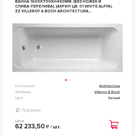
ВАННА 1600Х700ХH460ММ, (БЕЗ НОЖЕК И
СЛИВА-ПЕРЕЛИВА), (АКРИЛ ЦВ. 01 WHITE ALPIN),
ZZ VILLEROY & BOCH ARCHITECTURA
UBA167ARA2V-01
Коллекция
Architectura
Фабрика
Villeroy & Boch
Цвет
Белый
Под заказ
Цена
62 233,50
Р / шт.