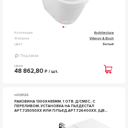
Коллекция
Architectura
Фабрика
Villeroy & Boch
Цвет
Белый
Под заказ
Цена
48 862,80
Р / шт.
n008126
РАКОВИНА 1300Х485ММ, 1 ОТВ. Д/СМЕС., С
ПЕРЕЛИВОМ, УСТАНОВКА НА ПЬЕДЕСТАЛ
АРТ.725050ХХ ИЛИ П/ПЬЕД.АРТ.726400ХХ, (ЦВ.
01 WHITE), ZZ VILLEROY & BOCH ARCHITECTURA
61181301