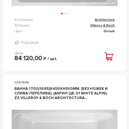
Коллекция
Architectura
Фабрика
Villeroy & Boch
Цвет
Белый
Под заказ
Цена
84 120,00
Р / шт.
n067646
ВАННА 1700(1695)Х450ХH500ММ, (БЕЗ НОЖЕК И
СЛИВА-ПЕРЕЛИВА), (АКРИЛ ЦВ. 01 WHITE ALPIN),
ZZ VILLEROY & BOCH ARCHITECTURA
UBA170ARA2V-01